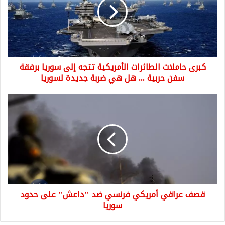
الأمريكية
تتجه
إلى
سوريا
برفقة
سفن
كبرى حاملات الطائرات الأمريكية تتجه إلى سوريا برفقة
حربية
...
سفن حربية ... هل هي ضربة جديدة لسوريا
هل
هي
قصف
ضربة
عراقي
جديدة
أمريكي
لسوريا
فرنسي
ضد
"داعش"
على
حدود
سوريا
قصف عراقي أمريكي فرنسي ضد "داعش" على حدود
سوريا