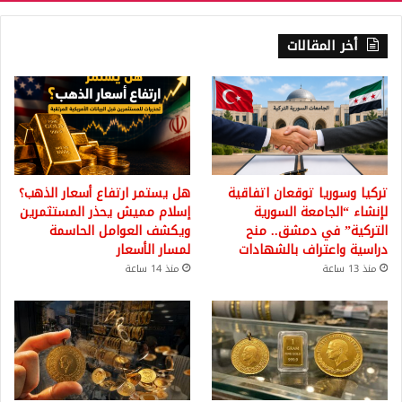
أخر المقالات
تركيا وسوريا توقعان اتفاقية
هل يستمر ارتفاع أسعار الذهب؟
لإنشاء “الجامعة السورية
إسلام مميش يحذر المستثمرين
التركية” في دمشق.. منح
ويكشف العوامل الحاسمة
دراسية واعتراف بالشهادات
لمسار الأسعار
منذ 13 ساعة
منذ 14 ساعة