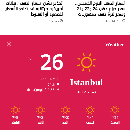
أسعار الذهب اليوم الخميس..
تحذير بشأن أسعار الذهب.. بيانات
سعر جرام ذهب 24 و22 و21
أمريكية مرتقبة قد تدفع الأسعار
وسعر ليرة ذهب جمهوريات
للصعود أو الهبوط
منذ 14 ساعة
منذ 15 ساعة
Weather
26
℃
Istanbul
31º - 26º
54%
2.38 كيلومتر/ساعة
سماء صافية
30
30
30
31
31
℃
℃
℃
℃
℃
الجمعة
السبت
الأحد
الأثنين
الثلاثاء