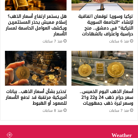
تركيا وسوريا توقعان اتفاقية
هل يستمر ارتفاع أسعار الذهب؟
لإنشاء “الجامعة السورية
إسلام مميش يحذر المستثمرين
التركية” في دمشق.. منح
ويكشف العوامل الحاسمة لمسار
دراسية واعتراف بالشهادات
الأسعار
منذ 6 ساعات
منذ 7 ساعات
أسعار الذهب اليوم الخميس..
تحذير بشأن أسعار الذهب.. بيانات
سعر جرام ذهب 24 و22 و21
أمريكية مرتقبة قد تدفع الأسعار
وسعر ليرة ذهب جمهوريات
للصعود أو الهبوط
منذ 7 ساعات
منذ 8 ساعات
Weather