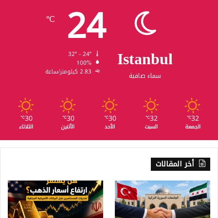
24
℃
Istanbul
32º - 24º
100%
2.83 كيلومتر/ساعة
سماء صافية
30
30
30
32
32
℃
℃
℃
℃
℃
الجمعة
السبت
الأحد
الأثنين
الثلاثاء
أخر المقالات