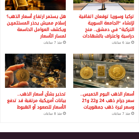
تركيا وسوريا توقعان اتفاقية
هل يستمر ارتفاع أسعار الذهب؟
لإنشاء “الجامعة السورية
إسلام مميش يحذر المستثمرين
التركية” في دمشق.. منح
ويكشف العوامل الحاسمة
دراسية واعتراف بالشهادات
لمسار الأسعار
منذ 6 ساعات
منذ 7 ساعات
أسعار الذهب اليوم الخميس..
تحذير بشأن أسعار الذهب..
سعر جرام ذهب 24 و22 و21
بيانات أمريكية مرتقبة قد تدفع
وسعر ليرة ذهب جمهوريات
الأسعار للصعود أو الهبوط
منذ 7 ساعات
منذ 8 ساعات