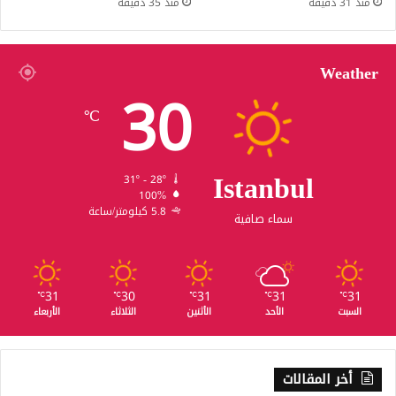
منذ 31 دقيقة
منذ 35 دقيقة
Weather
30
℃
Istanbul
31º - 28º
100%
5.8 كيلومتر/ساعة
سماء صافية
31
30
31
31
31
℃
℃
℃
℃
℃
السبت
الأحد
الأثنين
الثلاثاء
الأربعاء
أخر المقالات