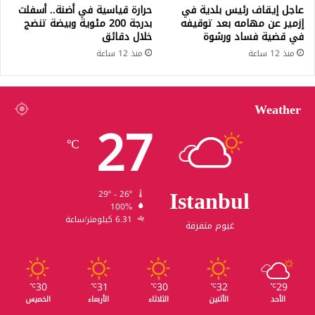
عاجل إيقاف رئيس بلدية في
حرارة قياسية في أضنة.. أسفلت
إزمير عن مهامه بعد توقيفه
بدرجة 200 مئوية وبيضة تنضج
في قضية فساد ورشوة
خلال دقائق
منذ 12 ساعة
منذ 12 ساعة
Weather
27
℃
Istanbul
29º - 26º
100%
6.31 كيلومتر/ساعة
غيوم متفرقة
30
31
30
32
29
℃
℃
℃
℃
℃
الأحد
الأثنين
الثلاثاء
الأربعاء
الخميس