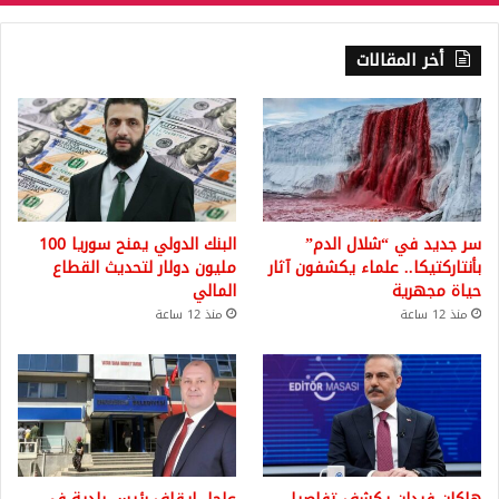
أخر المقالات
سر جديد في “شلال الدم”
البنك الدولي يمنح سوريا 100
بأنتاركتيكا.. علماء يكشفون آثار
مليون دولار لتحديث القطاع
حياة مجهرية
المالي
منذ 12 ساعة
منذ 12 ساعة