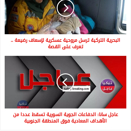
مروحية
عسكرية
لإسعاف
رضيعة
..
تعرف
البحرية التركية ترسل مروحية عسكرية لإسعاف رضيعة ..
على
القصة
تعرف على القصة
عاجل
سانا:
الدفاعات
الجوية
السورية
تسقط
عددا
من
الأهداف
عاجل سانا: الدفاعات الجوية السورية تسقط عددا من
المعادية
فوق
الأهداف المعادية فوق المنطقة الجنوبية
المنطقة