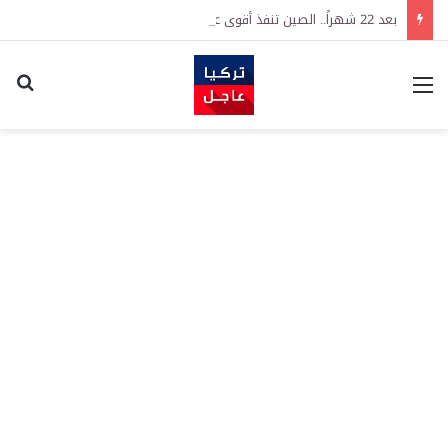
بعد 22 شهراً.. الصين تنفذ أقوى عملية شراء للذهب منذ أكتوبر 2023
القائمة
اكت