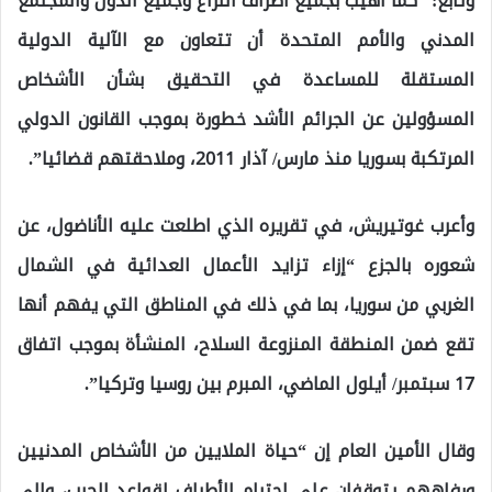
وتابع: “كما أهيب بجميع أطراف النزاع وجميع الدول والمجتمع
المدني والأمم المتحدة أن تتعاون مع الآلية الدولية
المستقلة للمساعدة في التحقيق بشأن الأشخاص
المسؤولين عن الجرائم الأشد خطورة بموجب القانون الدولي
المرتكبة بسوريا منذ مارس/ آذار 2011، وملاحقتهم قضائيا”.
وأعرب غوتيريش، في تقريره الذي اطلعت عليه الأناضول، عن
شعوره بالجزع “إزاء تزايد الأعمال العدائية في الشمال
الغربي من سوريا، بما في ذلك في المناطق التي يفهم أنها
تقع ضمن المنطقة المنزوعة السلاح، المنشأة بموجب اتفاق
17 سبتمبر/ أيلول الماضي، المبرم بين روسيا وتركيا”.
وقال الأمين العام إن “حياة الملايين من الأشخاص المدنيين
ورفاههم يتوقفان على احترام الأطراف لقواعد الحرب، وإلى