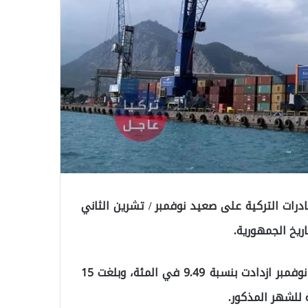
صادرات التركية على صعيد نوفمبر / تشرين الثاني
وقالت بكجان في بيان لها السبت، إن صادرات تركيا خلال نوفمبر ازدادت بنسبة 9.49 في المئة، وبلغت 15