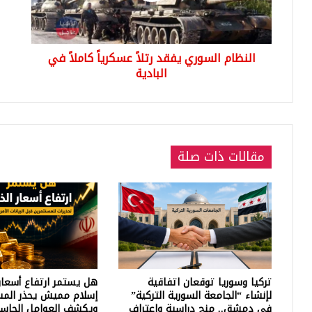
في
الس
البادية
النظام السوري يفقد رتلاً عسكرياً كاملاً في
البادية
مقالات ذات صلة
تركيا وسوريا توقعان اتفاقية
هل يستمر ارتفاع أسعار
لإنشاء “الجامعة السورية التركية”
إسلام مميش يحذر المس
في دمشق.. منح دراسية واعتراف
ويكشف العوامل الحاسم