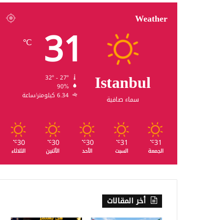
Weather
31
℃
Istanbul
32º - 27º
90%
6.34 كيلومتر/ساعة
سماء صافية
30
30
30
31
31
℃
℃
℃
℃
℃
الجمعة
السبت
الأحد
الأثنين
الثلاثاء
أخر المقالات