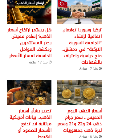
تركيا وسوريا توقعان
هل يستمر ارتفاع أسعار
اتفاقية لإنشاء
الذهب؟ إسلام مميش
“الجامعة السورية
يحذر المستثمرين
التركية” في دمشق..
ويكشف العوامل
منح دراسية واعتراف
الحاسمة لمسار الأسعار
بالشهادات
منذ 17 ساعة
منذ 17 ساعة
أسعار الذهب اليوم
تحذير بشأن أسعار
الخميس.. سعر جرام
الذهب.. بيانات أمريكية
ذهب 24 و22 و21 وسعر
مرتقبة قد تدفع
ليرة ذهب جمهوريات
الأسعار للصعود أو
الهبوط
منذ 18 ساعة