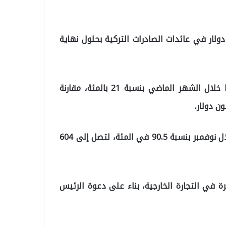
 بلادها التامة ببلوغ مستوى الـ 170 مليار دولار في عائدات الصادرات التركية بحلول نهاية
وفيما يتعلق بالواردات، أشارت بكجان إلى تراجع قيمتها خلال الشهر الماضي بنسبة 21 بالمئة، مقارنة
وأكدت الوزير التركية تراجع عجز التجارة الخارجية لتركيا خلال نوفمبر بنسبة 90.5 في المئة، لتصل إلى 604
رة في التجارة الخارجية، بناء على دعوة الرئيس