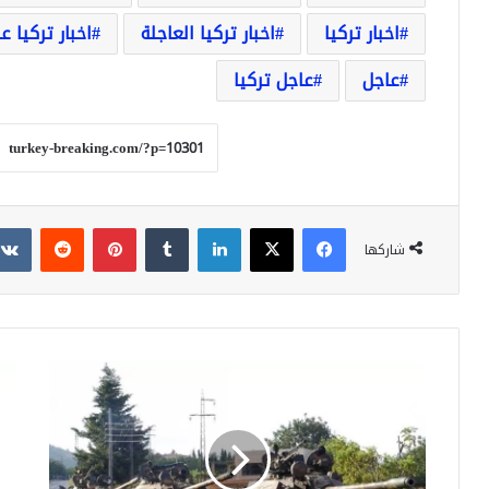
اخبار تركيا
اخبار تركيا العاجلة
اخبار تركيا ع
عاجل
عاجل تركيا
فيسبوك
‫X
لينكدإن
بينتيريست
شاركها
النظام
قرار
السوري
من
يفقد
الح
رتلاً
التر
عسكرياً
لن
كاملاً
يسر