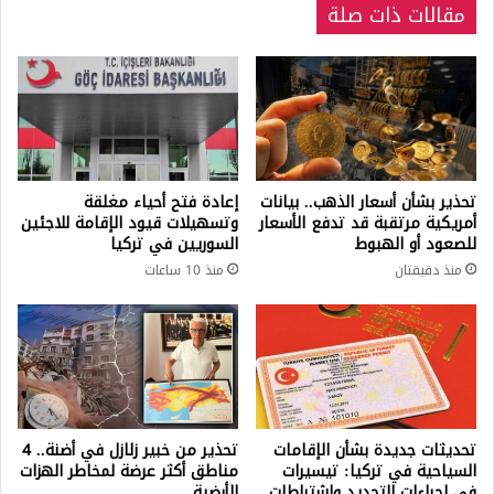
مقالات ذات صلة
تحذير بشأن أسعار الذهب.. بيانات
إعادة فتح أحياء مغلقة
أمريكية مرتقبة قد تدفع الأسعار
وتسهيلات قيود الإقامة للاجئين
للصعود أو الهبوط
السوريين في تركيا
منذ دقيقتان
منذ 10 ساعات
تحديثات جديدة بشأن الإقامات
تحذير من خبير زلازل في أضنة.. 4
السياحية في تركيا: تيسيرات
مناطق أكثر عرضة لمخاطر الهزات
في إجراءات التجديد واشتراطات
الأرضية