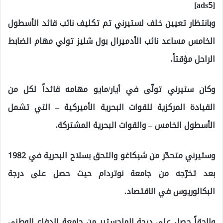
[ads5]
وبانتظار تعيين خلف لستيرني تم تكليف نائب قائد الأسطول
الخامس مساعد نائب الأدميرال بول شليز تولي مهام الضابط
الراحل مؤقتاً.
وكان ستيرني تولّى في أيار/مايو مهامه قائداً لكل من
القيادة المركزية للقوات البحرية الأميركية – التي تشمل
الأسطول الخامس – والقوات البحرية المشتركة.
وستيرني متحدّر من شيكاغو والتحق بسلاح البحرية في 1982
بعد تخرّجه من جامعة نوتردام حيث حصل على درجة
البكالوريوس في الاقتصاد.
ولاحقاً حصل على درجة الماجستير من جامعة الدفاع الوطني