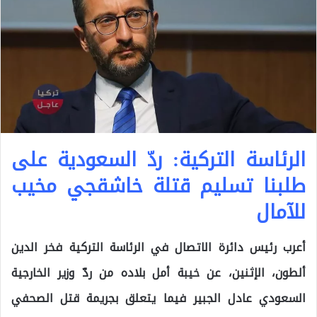
الرئاسة التركية: ردّ السعودية على
طلبنا تسليم قتلة خاشقجي مخيب
للآمال
أعرب رئيس دائرة الاتصال في الرئاسة التركية فخر الدين
ألطون، الإثنين، عن خيبة أمل بلاده من ردّ وزير الخارجية
السعودي عادل الجبير فيما يتعلق بجريمة قتل الصحفي