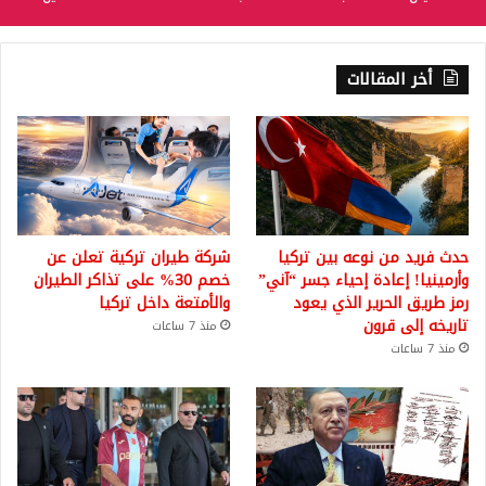
أخر المقالات
حدث فريد من نوعه بين تركيا
شركة طيران تركية تعلن عن
وأرمينيا! إعادة إحياء جسر “آني”
خصم 30% على تذاكر الطيران
رمز طريق الحرير الذي يعود
والأمتعة داخل تركيا
تاريخه إلى قرون
منذ 7 ساعات
منذ 7 ساعات