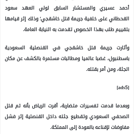
أحمد عسيري والمستشار السابق لولي العهد سعود
القحطاني على خلفية جريمة قتل خاشقجي؛ وذلك إثر قيامها
بتقييم طلب بهذا الخصوص تقدمت به النيابة العامة.
وأثارت جريمة قتل خاشقجي في القنصلية السعودية
باسطنبول، غضبا عالميا ومطالبات مستمرة بالكشف عن مكان
الجثة، ومن أمر بقتله.
[ads5]
وبعدما قدمت تفسيرات متضاربة، أقرت الرياض بأنه تم قتل
الصحفي السعودي وتقطيع جثته داخل القنصلية إثر فشل
مفاوضات لإقناعه بالعودة إلى المملكة.