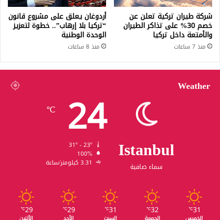
شركة طيران تركية تعلن عن
أردوغان يعلق على مشروع قانون
خصم 30% على تذاكر الطيران
“تركيا بلا إرهاب”.. خطوة لتعزيز
والأمتعة داخل تركيا
الوحدة الوطنية
منذ 7 ساعات
منذ 8 ساعات
Weather
24
℃
Istanbul
31º - 23º
100%
3.31 كيلومتر/ساعة
سماء صافية
29
29
31
32
31
℃
℃
℃
℃
℃
الخميس
الجمعة
السبت
الأحد
الأثنين