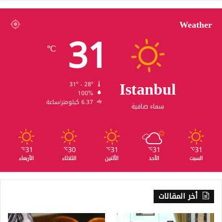
Weather
31
℃
Istanbul
31º - 28º
100%
6.37 كيلومتر/ساعة
سماء صافية
31
30
31
31
31
℃
℃
℃
℃
℃
السبت
الأحد
الأثنين
الثلاثاء
الأربعاء
أخر المقالات