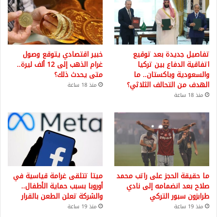
تفاصيل جديدة بعد توقيع
خبير اقتصادي يتوقع وصول
اتفاقية الدفاع بين تركيا
غرام الذهب إلى 12 ألف ليرة..
والسعودية وباكستان.. ما
متى يحدث ذلك؟
الهدف من التحالف الثلاثي؟
منذ 18 ساعة
منذ 18 ساعة
ما حقيقة الحجز على راتب محمد
ميتا تتلقى غرامة قياسية في
صلاح بعد انضمامه إلى نادي
أوروبا بسبب حماية الأطفال..
طرابزون سبور التركي
والشركة تعلن الطعن بالقرار
منذ 19 ساعة
منذ 19 ساعة