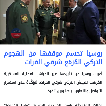
روسيا تحسم موقفها من الهجوم
التركي المُزمَع شرقي الفرات
أعربت روسيا عن تأييدها غير المباشر للعملية العسكرية
المُزمَعة للجيش التركي شرقي الفرات، مُؤكِّدةً على استمرار
التواصل والتعاون بينها وبين أنقرة.
وقالت المتحدثة باسم الخارجية الروسية “ماريا زاخاروفا”