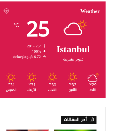
Weather
25
℃
Istanbul
29º - 25º
100%
6.72 كيلومتر/ساعة
غيوم متفرقة
31
31
30
32
29
℃
℃
℃
℃
℃
الأحد
الأثنين
الثلاثاء
الأربعاء
الخميس
أخر المقالات