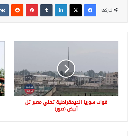
فيسبوك
‫X
لينكدإن
بينتيريست
شاركها
قوات
تصن
سوريا
جدي
الديمقراطية
..
تخلي
تعر
معبر
على
تل
ترت
أبيض
الج
(صور)
الت
ضم
قوات سوريا الديمقراطية تخلي معبر تل
جي
أبيض (صور)
الع