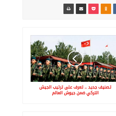
Odnoklassniki
‫Pocket
مشاركة عبر البريد
طباعة
يف
د
ف
يب
يش
ركي
ن
تصنيف جديد .. تعرف على ترتيب الجيش
وش
الم
التركي ضمن جيوش العالم