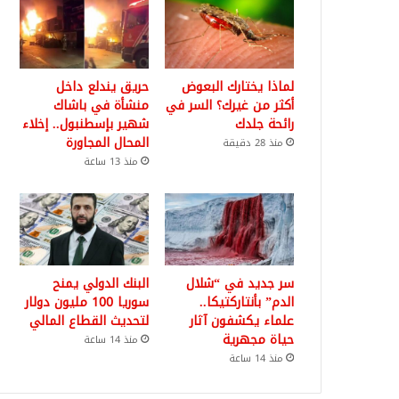
لماذا يختارك البعوض
حريق يندلع داخل
أكثر من غيرك؟ السر في
منشأة في باشاك
رائحة جلدك
شهير بإسطنبول.. إخلاء
المحال المجاورة
منذ 28 دقيقة
منذ 13 ساعة
سر جديد في “شلال
البنك الدولي يمنح
الدم” بأنتاركتيكا..
سوريا 100 مليون دولار
علماء يكشفون آثار
لتحديث القطاع المالي
حياة مجهرية
منذ 14 ساعة
منذ 14 ساعة