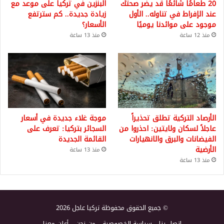
20 طعامًا شائعًا قد يضر صحتك
البنزين في تركيا على موعد مع
عند الإفراط في تناوله.. الأول
زيادة جديدة.. كم سترتفع
موجود على موائدنا يوميًا
الأسعار؟
منذ 12 ساعة
منذ 13 ساعة
الأرصاد التركية تطلق تحذيراً
موجة غلاء جديدة في أسعار
عاجلاً لسكان ولايتين: احذروا من
السجائر بتركيا: تعرف على
الفيضانات والبرق والانهيارات
القائمة الجديدة
الأرضية
منذ 13 ساعة
منذ 13 ساعة
© جميع الحقوق محفوظة تركيا عاجل 2026
اتصل بنا
سياسة الخصوصية
من نحن
أعلن معنا