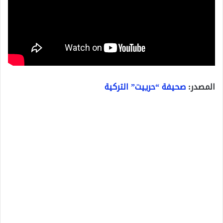
المصدر:
صحيفة “حرييت” التركية