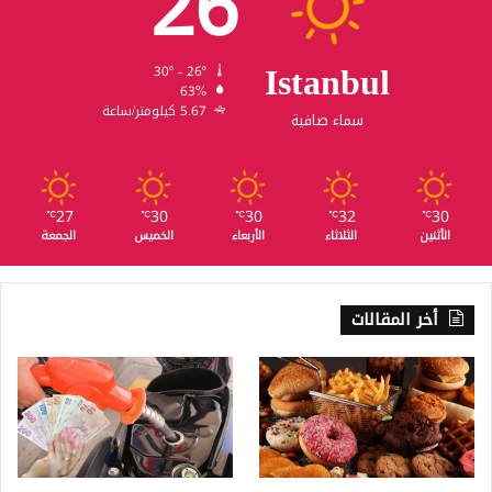
26
Istanbul
30º - 26º
63%
5.67 كيلومتر/ساعة
سماء صافية
27
30
30
32
30
℃
℃
℃
℃
℃
الأثنين
الثلاثاء
الأربعاء
الخميس
الجمعة
أخر المقالات