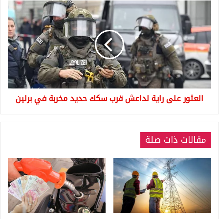
العثور
على
راية
لداعش
قرب
سكك
حديد
مخربة
في
العثور على راية لداعش قرب سكك حديد مخربة في برلين
برلين
مقالات ذات صلة