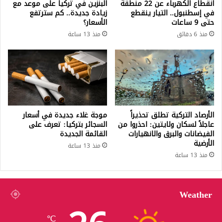
انقطاع الكهرباء عن 22 منطقة
البنزين في تركيا على موعد مع
في إسطنبول.. التيار ينقطع
زيادة جديدة.. كم سترتفع
حتى 9 ساعات
الأسعار؟
منذ 6 دقائق
منذ 13 ساعة
الأرصاد التركية تطلق تحذيراً
موجة غلاء جديدة في أسعار
عاجلاً لسكان ولايتين: احذروا من
السجائر بتركيا: تعرف على
الفيضانات والبرق والانهيارات
القائمة الجديدة
الأرضية
منذ 13 ساعة
منذ 13 ساعة
Weather
℃