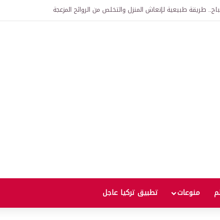
اتفاقية الدفاع بين تركيا والسعودية وباكستان.. ما الهدف من التحالف الثلاثي؟
لم
منوعات
تطبيق تركيا عاجل