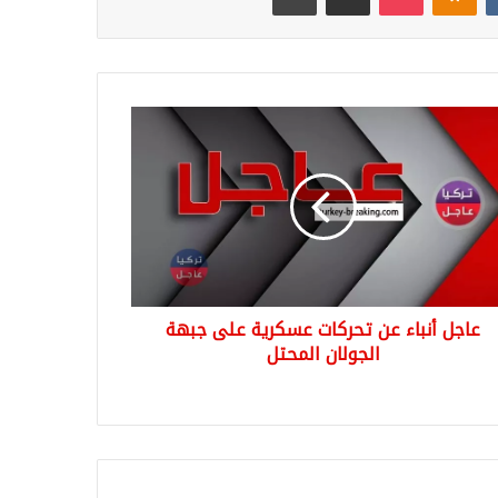
ل
ء
كات
رية
ة
ولان
حتل
عاجل أنباء عن تحركات عسكرية على جبهة
الجولان المحتل