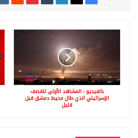
بالفيديو
عاج
:
أنبا
المشاهد
عن
الأولى
تحر
للقصف
عسك
الإسرائيلي
على
الذي
جبه
طال
الج
محيط
الم
بالفيديو : المشاهد الأولى للقصف
دمشق
قبل
الإسرائيلي الذي طال محيط دمشق قبل
قليل
قليل