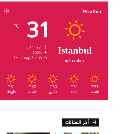
Weather
31
℃
Istanbul
31º - 28º
100%
1.09 كيلومتر/ساعة
سماء صافية
31
30
30
31
31
℃
℃
℃
℃
℃
السبت
الأحد
الأثنين
الثلاثاء
الأربعاء
أخر المقالات