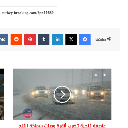
فيسبوك
‫X
لينكدإن
بينتيريست
شاركها
عاصفة
عدد
ثلجية
كبي
تضرب
من
أنقرة
الس
وصلت
مهد
سماكة
بمر
الثلج
قات
الى
حس
....
وكا
عاصفة ثلجية تضرب أنقرة وصلت سماكة الثلج
الا