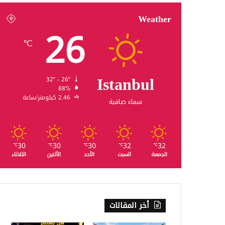
Weather
26
℃
Istanbul
32º - 26º
88%
2.46 كيلومتر/ساعة
سماء صافية
30
30
30
32
32
℃
℃
℃
℃
℃
الجمعة
السبت
الأحد
الأثنين
الثلاثاء
أخر المقالات