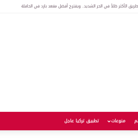
اقية لإنشاء “الجامعة السورية التركية” في دمشق.. منح دراسية واعتراف بالشهادات
لم
منوعات
تطبيق تركيا عاجل