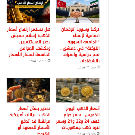
تركيا وسوريا توقعان
هل يستمر ارتفاع أسعار
اتفاقية لإنشاء
الذهب؟ إسلام مميش
“الجامعة السورية
يحذر المستثمرين
التركية” في دمشق..
ويكشف العوامل
منح دراسية واعتراف
الحاسمة لمسار الأسعار
بالشهادات
منذ 12 ساعة
منذ 11 ساعة
أسعار الذهب اليوم
تحذير بشأن أسعار
الخميس.. سعر جرام
الذهب.. بيانات أمريكية
ذهب 24 و22 و21 وسعر
مرتقبة قد تدفع
ليرة ذهب جمهوريات
الأسعار للصعود أو
الهبوط
منذ 13 ساعة