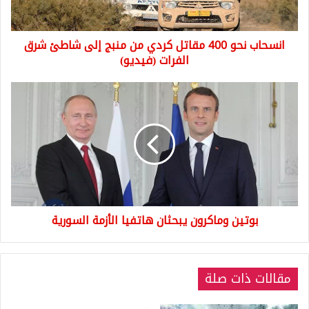
منبج
إلى
شاطئ
انسحاب نحو 400 مقاتل كردي من منبج إلى شاطئ شرق
شرق
الفرات
الفرات (فيديو)
(فيديو)
بوتين
وماكرون
يبحثان
هاتفيا
الأزمة
السورية
بوتين وماكرون يبحثان هاتفيا الأزمة السورية
مقالات ذات صلة