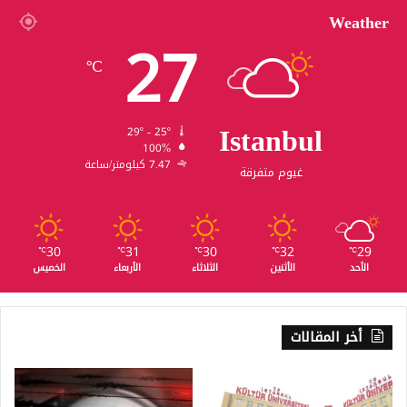
Weather
27
℃
Istanbul
29º - 25º
100%
7.47 كيلومتر/ساعة
غيوم متفرقة
30
31
30
32
29
℃
℃
℃
℃
℃
الأحد
الأثنين
الثلاثاء
الأربعاء
الخميس
أخر المقالات