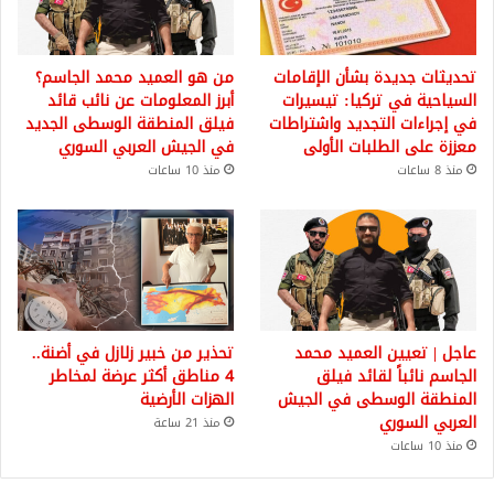
تحديثات جديدة بشأن الإقامات
من هو العميد محمد الجاسم؟
السياحية في تركيا: تيسيرات
أبرز المعلومات عن نائب قائد
في إجراءات التجديد واشتراطات
فيلق المنطقة الوسطى الجديد
معززة على الطلبات الأولى
في الجيش العربي السوري
منذ 8 ساعات
منذ 10 ساعات
عاجل | تعيين العميد محمد
تحذير من خبير زلازل في أضنة..
الجاسم نائباً لقائد فيلق
4 مناطق أكثر عرضة لمخاطر
المنطقة الوسطى في الجيش
الهزات الأرضية
العربي السوري
منذ 21 ساعة
منذ 10 ساعات