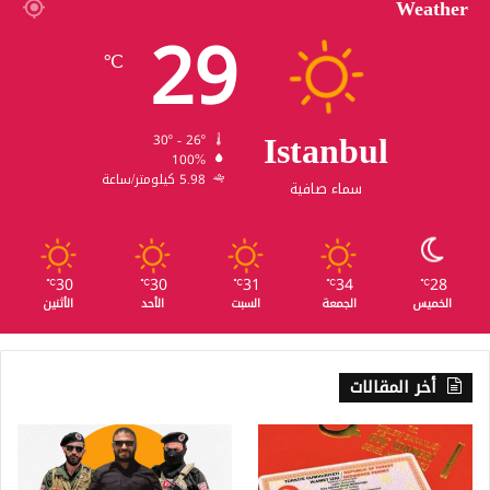
Weather
29
℃
Istanbul
30º - 26º
100%
5.98 كيلومتر/ساعة
سماء صافية
30
30
31
34
28
℃
℃
℃
℃
℃
الخميس
الجمعة
السبت
الأحد
الأثنين
أخر المقالات