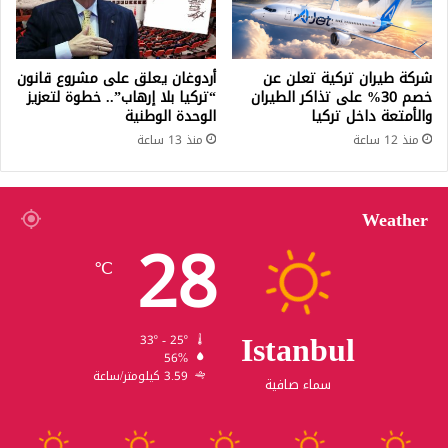
شركة طيران تركية تعلن عن
أردوغان يعلق على مشروع قانون
خصم 30% على تذاكر الطيران
“تركيا بلا إرهاب”.. خطوة لتعزيز
والأمتعة داخل تركيا
الوحدة الوطنية
منذ 12 ساعة
منذ 13 ساعة
Weather
28
℃
Istanbul
33º - 25º
56%
3.59 كيلومتر/ساعة
سماء صافية