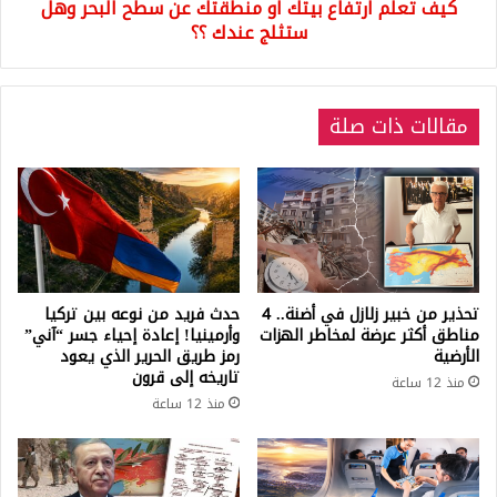
كيف تعلم ارتفاع بيتك او منطقتك عن سطح البحر وهل
وهل
ستثلج
ستثلج عندك ؟؟
عندك
؟؟
مقالات ذات صلة
تحذير من خبير زلازل في أضنة.. 4
حدث فريد من نوعه بين تركيا
مناطق أكثر عرضة لمخاطر الهزات
وأرمينيا! إعادة إحياء جسر “آني”
الأرضية
رمز طريق الحرير الذي يعود
تاريخه إلى قرون
منذ 12 ساعة
منذ 12 ساعة