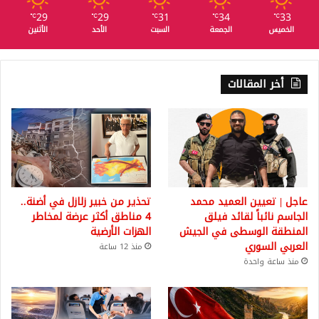
29
29
31
34
33
℃
℃
℃
℃
℃
الخميس
الجمعة
السبت
الأحد
الأثنين
أخر المقالات
عاجل | تعيين العميد محمد
تحذير من خبير زلازل في أضنة..
الجاسم نائباً لقائد فيلق
4 مناطق أكثر عرضة لمخاطر
المنطقة الوسطى في الجيش
الهزات الأرضية
العربي السوري
منذ 12 ساعة
منذ ساعة واحدة