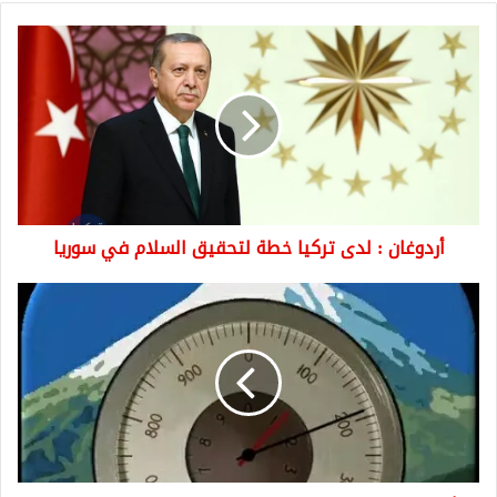
أردوغان
:
لدى
تركيا
خطة
لتحقيق
السلام
في
سوريا
أردوغان : لدى تركيا خطة لتحقيق السلام في سوريا
كيف
تعلم
ارتفاع
بيتك
او
منطقتك
عن
سطح
البحر