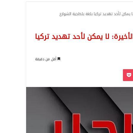
للبحث
ا يمكن لأحد تهديد تركيا بلغة بلطجية الشوارع
أخيرة: لا يمكن لأحد تهديد تركيا
أقل من دقيقة
‫Pocket
Odnoklassn