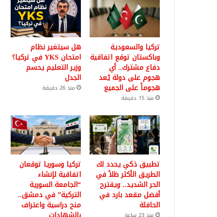
تركيا والسعودية
هل سيتغير نظام
وباكستان توقع اتفاقية
امتحان YKS في تركيا؟
دفاع مشترك.. أي
وزير التعليم يحسم
هجوم على دولة يُعد
الجدل
هجوماً على الجميع
منذ 26 دقيقة
منذ 15 دقيقة
تطبيق ذكي يحدد لك
تركيا وسوريا توقعان
الطريق الأكثر ظلاً في
اتفاقية لإنشاء
الحر الشديد.. ويقترح
“الجامعة السورية
أفضل مقعد بارد في
التركية” في دمشق..
الحافلة
منح دراسية واعتراف
بالشهادات
منذ 23 ساعة