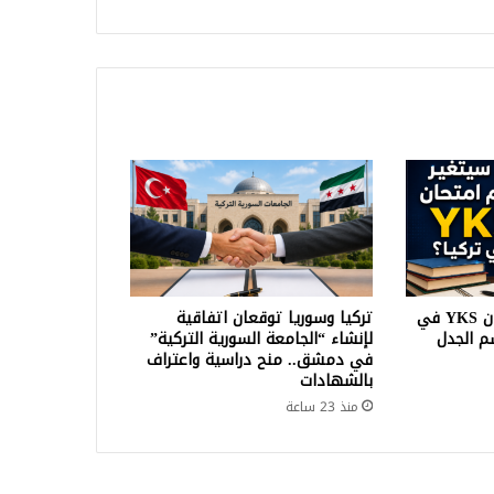
هل سيتغير نظام امتحان YKS في
تركيا وسوريا توقعان اتفاقية
سم الجدل
لإنشاء “الجامعة السورية التركية”
في دمشق.. منح دراسية واعتراف
بالشهادات
منذ 23 ساعة