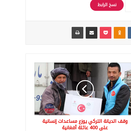
نسخ الرابط
Odnoklassniki
‫Pocket
مشاركة عبر البريد
طباعة
ف
انة
ركي
ع
عدات
انية
ة
وقف الديانة التركي يوزع مساعدات إنسانية
انية
على 400 عائلة أفغانية