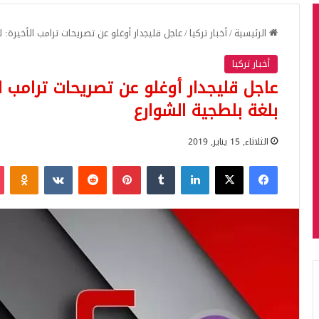
الرئيسية
/
أخبار تركيا
/
عاجل قليجدار أوغلو عن تصريحات ترامب الأخيرة: ل
أخبار تركيا
عاجل قليجدار أوغلو عن تصريحات ترامب ال
بلغة بلطجية الشوارع
الثلاثاء, 15 يناير, 2019
فيسبوك
‫X
لينكدإن
بينتيريست
iki