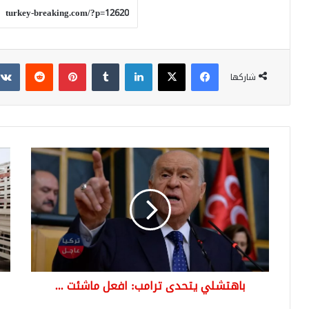
فيسبوك
‫X
لينكدإن
بينتيريست
شاركها
باهتشلي
وق
يتحدى
الدي
ترامب:
الت
افعل
يوز
ماشئت
مسا
...
إنس
على
400
عائل
باهتشلي يتحدى ترامب: افعل ماشئت ...
أفغ