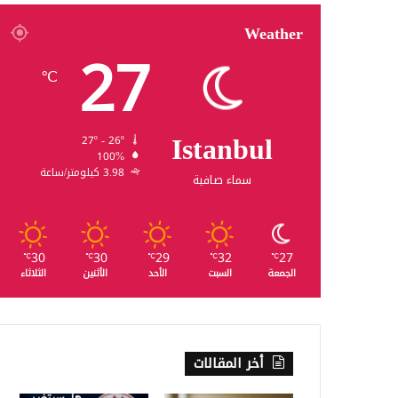
Weather
27
℃
Istanbul
27º - 26º
100%
3.98 كيلومتر/ساعة
سماء صافية
30
30
29
32
27
℃
℃
℃
℃
℃
الجمعة
السبت
الأحد
الأثنين
الثلاثاء
أخر المقالات