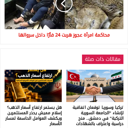
24
فأرًا
داخل
سروالها
محاكمة امرأة عجوز هربت 24 فأرًا داخل سروالها
مقالات ذات صلة
تركيا وسوريا توقعان اتفاقية
هل يستمر ارتفاع أسعار الذهب؟
لإنشاء “الجامعة السورية
إسلام مميش يحذر المستثمرين
التركية” في دمشق.. منح
ويكشف العوامل الحاسمة لمسار
دراسية واعتراف بالشهادات
الأسعار