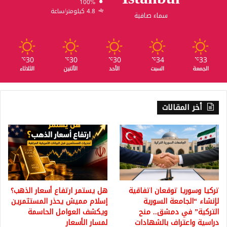
100%
4.8 كيلومتر/ساعة
سماء صافية
30
30
30
34
33
℃
℃
℃
℃
℃
الجمعة
السبت
الأحد
الأثنين
الثلاثاء
أخر المقالات
تركيا وسوريا توقعان اتفاقية
هل يستمر ارتفاع أسعار الذهب؟
لإنشاء “الجامعة السورية
إسلام مميش يحذر المستثمرين
التركية” في دمشق.. منح
ويكشف العوامل الحاسمة
دراسية واعتراف بالشهادات
لمسار الأسعار