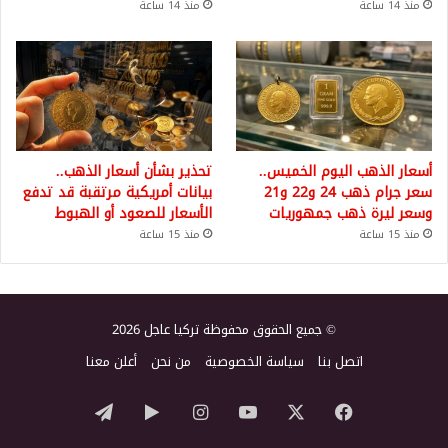
منذ 14 ساعة
منذ 14 ساعة
أسعار الذهب اليوم الخميس..
تحذير بشأن أسعار الذهب..
سعر جرام ذهب 24 و22 و21
بيانات أمريكية مرتقبة قد تدفع
وسعر ليرة ذهب جمهوريات
الأسعار للصعود أو الهبوط
منذ 15 ساعة
منذ 15 ساعة
© جميع الحقوق محفوظة تركيا عاجل 2026
اتصل بنا
سياسة الخصوصية
من نحن
أعلن معنا
‫X
فيسبوك
‫YouTube
انستقرام
‏Google
تيلقرام