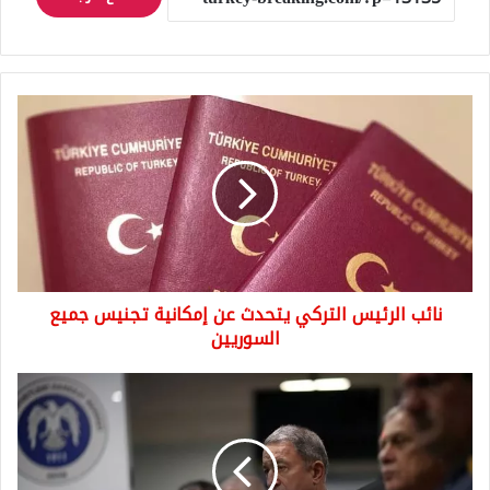
نائب
الرئيس
التركي
يتحدث
عن
إمكانية
تجنيس
جميع
السوريين
نائب الرئيس التركي يتحدث عن إمكانية تجنيس جميع
السوريين
وزير
الدفاع
التركي:
خططنا
جاهزة