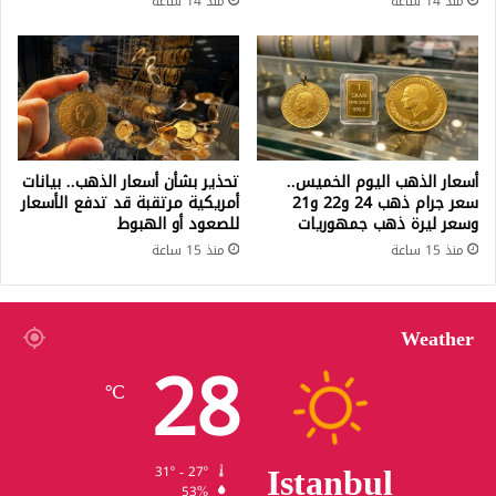
منذ 14 ساعة
منذ 14 ساعة
أسعار الذهب اليوم الخميس..
تحذير بشأن أسعار الذهب.. بيانات
سعر جرام ذهب 24 و22 و21
أمريكية مرتقبة قد تدفع الأسعار
وسعر ليرة ذهب جمهوريات
للصعود أو الهبوط
منذ 15 ساعة
منذ 15 ساعة
Weather
28
℃
Istanbul
31º - 27º
53%