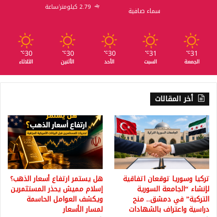
2.79 كيلومتر/ساعة
سماء صافية
30
30
30
31
31
℃
℃
℃
℃
℃
الجمعة
السبت
الأحد
الأثنين
الثلاثاء
أخر المقالات
تركيا وسوريا توقعان اتفاقية
هل يستمر ارتفاع أسعار الذهب؟
لإنشاء “الجامعة السورية
إسلام مميش يحذر المستثمرين
التركية” في دمشق.. منح
ويكشف العوامل الحاسمة
دراسية واعتراف بالشهادات
لمسار الأسعار