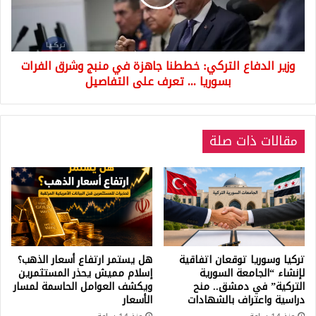
في
منبج
وشرق
الفرات
وزير الدفاع التركي: خططنا جاهزة في منبج وشرق الفرات
بسوريا
...
بسوريا ... تعرف على التفاصيل
تعرف
على
التفاصيل
مقالات ذات صلة
تركيا وسوريا توقعان اتفاقية
هل يستمر ارتفاع أسعار الذهب؟
لإنشاء “الجامعة السورية
إسلام مميش يحذر المستثمرين
التركية” في دمشق.. منح
ويكشف العوامل الحاسمة لمسار
دراسية واعتراف بالشهادات
الأسعار