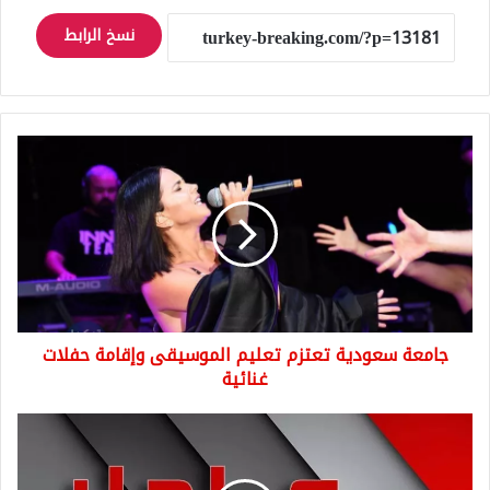
نسخ الرابط
جامعة
سعودية
تعتزم
تعليم
الموسيقى
وإقامة
حفلات
غنائية
جامعة سعودية تعتزم تعليم الموسيقى وإقامة حفلات
غنائية
تركيا
عاجل
غارات