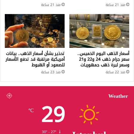
منذ 21 ساعة
منذ 21 ساعة
أسعار الذهب اليوم الخميس..
تحذير بشأن أسعار الذهب.. بيانات
سعر جرام ذهب 24 و22 و21
أمريكية مرتقبة قد تدفع الأسعار
وسعر ليرة ذهب جمهوريات
للصعود أو الهبوط
منذ 22 ساعة
منذ 23 ساعة
Weather
29
℃
30º - 27º