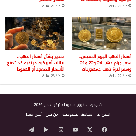
منذ 21 ساعة
منذ 21 ساعة
أسعار الذهب اليوم الخميس..
تحذير بشأن أسعار الذهب..
سعر جرام ذهب 24 و22 و21
بيانات أمريكية مرتقبة قد تدفع
وسعر ليرة ذهب جمهوريات
الأسعار للصعود أو الهبوط
منذ 22 ساعة
منذ 23 ساعة
© جميع الحقوق محفوظة تركيا عاجل 2026
اتصل بنا
سياسة الخصوصية
من نحن
أعلن معنا
‫X
فيسبوك
‫YouTube
انستقرام
‏Google
تيلقرام