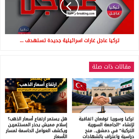
اسرائيلية
جديدة
تستهدف
...
تركيا عاجل غارات اسرائيلية جديدة تستهدف ...
مقالات ذات صلة
تركيا وسوريا توقعان اتفاقية
هل يستمر ارتفاع أسعار الذهب؟
لإنشاء “الجامعة السورية
إسلام مميش يحذر المستثمرين
التركية” في دمشق.. منح
ويكشف العوامل الحاسمة لمسار
دراسية واعتراف بالشهادات
الأسعار