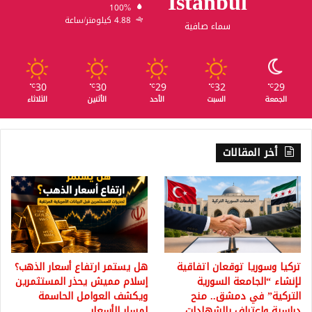
Istanbul
100%
4.88 كيلومتر/ساعة
سماء صافية
30
30
29
32
29
℃
℃
℃
℃
℃
الجمعة
السبت
الأحد
الأثنين
الثلاثاء
أخر المقالات
تركيا وسوريا توقعان اتفاقية
هل يستمر ارتفاع أسعار الذهب؟
لإنشاء “الجامعة السورية
إسلام مميش يحذر المستثمرين
التركية” في دمشق.. منح
ويكشف العوامل الحاسمة
دراسية واعتراف بالشهادات
لمسار الأسعار