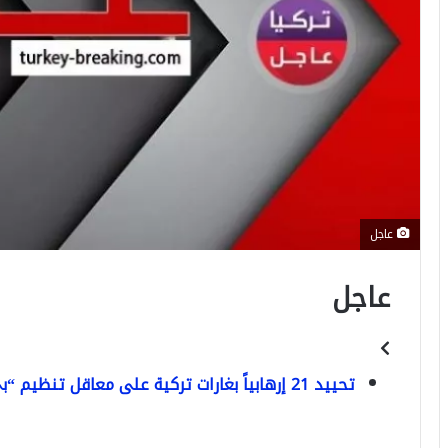
عاجل
عاجل
تحييد 21 إرهابياً بغارات تركية على معاقل تنظيم “بي كا كا” شمالي العراق