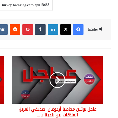
فيسبوك
‫X
لينكدإن
بينتيريست
شاركها
عاجل
عاج
بوتين
الر
مخاطبا
أرد
أردوغان:
الق
صديقي
الثل
العزيز،
(مع
العلاقات
روس
بين
وإير
بلدينا
الت
عاجل بوتين مخاطبا أردوغان: صديقي العزيز،
بـ
بدأن
...
العلاقات بين بلدينا بـ ...
عبر