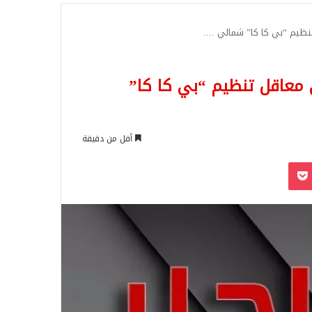
للبحث
تركية على معاقل تنظيم “بي كا كا”
أقل من دقيقة
‫Pocket
Odnoklassn