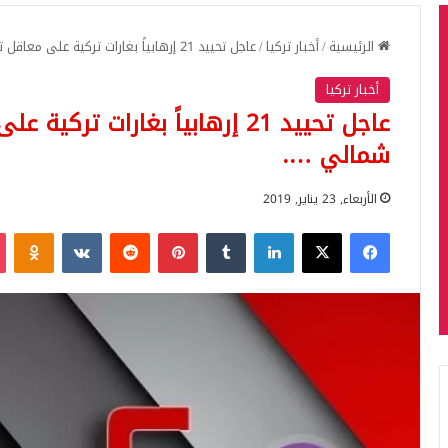
الرئيسية
/
أخبار تركيا
/
عاجل تحييد 21 إرهابياً بغارات تركية على معاقل تنظيم “بي كا كا” شمالي ….
أخبار تركيا
عاجل تحييد 21 إرهابياً بغارات 
شمالي ….
الأربعاء, 23 يناير, 2019
فيسبوك
‫X
لينكدإن
بينتيريست
iki