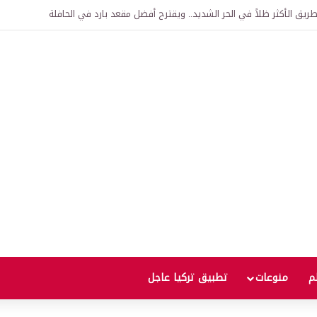
اقية لإنشاء “الجامعة السورية التركية” في دمشق.. منح دراسية واعتراف بالشهادات
لم
منوعات
تطبيق تركيا عاجل