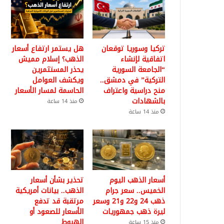
تركيا وسوريا توقعان
هل يستمر ارتفاع أسعار
اتفاقية لإنشاء
الذهب؟ إسلام مميش
“الجامعة السورية
يحذر المستثمرين
التركية” في دمشق..
ويكشف العوامل
منح دراسية واعتراف
الحاسمة لمسار الأسعار
بالشهادات
منذ 14 ساعة
منذ 14 ساعة
أسعار الذهب اليوم
تحذير بشأن أسعار
الخميس.. سعر جرام
الذهب.. بيانات أمريكية
ذهب 24 و22 و21 وسعر
مرتقبة قد تدفع
ليرة ذهب جمهوريات
الأسعار للصعود أو
الهبوط
منذ 15 ساعة