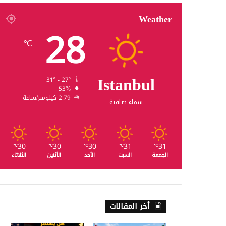
Weather
28
℃
Istanbul
31º - 27º
53%
2.79 كيلومتر/ساعة
سماء صافية
30
30
30
31
31
℃
℃
℃
℃
℃
الجمعة
السبت
الأحد
الأثنين
الثلاثاء
أخر المقالات