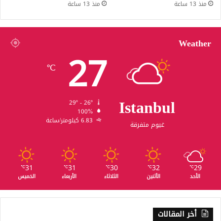
منذ 13 ساعة
منذ 13 ساعة
Weather
27
℃
Istanbul
29º - 26º
100%
6.83 كيلومتر/ساعة
غيوم متفرقة
31
31
30
32
29
℃
℃
℃
℃
℃
الأحد
الأثنين
الثلاثاء
الأربعاء
الخميس
أخر المقالات