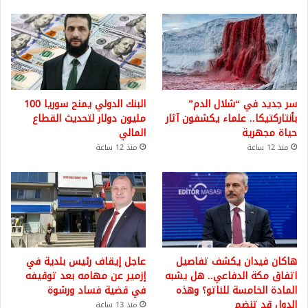
سر جديد في “شلال الدم”
البنك الدولي يمنح سوريا 100
بأنتاركتيكا.. علماء يكشفون آثار
مليون دولار لتحديث القطاع
حياة مجهرية
المالي
منذ 12 ساعة
منذ 12 ساعة
هاكان فيدان يكشف تفاصيل
عاجل إيقاف رئيس بلدية في
اتفاق مكة الدفاعي.. هل يشبه
إزمير عن مهامه بعد توقيفه
المادة الخامسة للناتو؟ وهذه
في قضية فساد ورشوة
الدول قد تنضم
منذ 13 ساعة