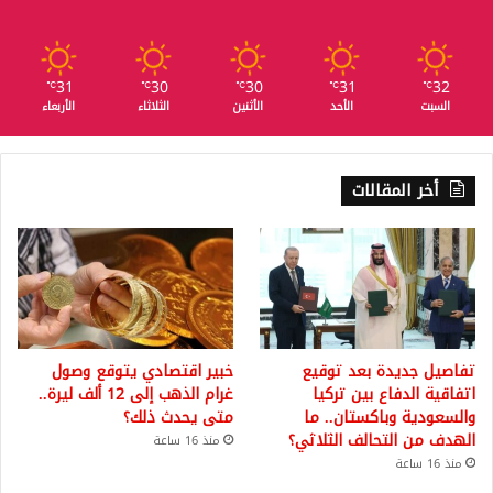
31
30
30
31
32
℃
℃
℃
℃
℃
السبت
الأحد
الأثنين
الثلاثاء
الأربعاء
أخر المقالات
تفاصيل جديدة بعد توقيع
خبير اقتصادي يتوقع وصول
اتفاقية الدفاع بين تركيا
غرام الذهب إلى 12 ألف ليرة..
والسعودية وباكستان.. ما
متى يحدث ذلك؟
الهدف من التحالف الثلاثي؟
منذ 16 ساعة
منذ 16 ساعة