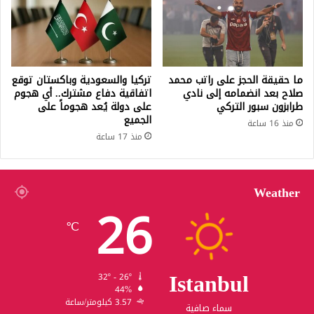
ما حقيقة الحجز على راتب محمد
تركيا والسعودية وباكستان توقع
صلاح بعد انضمامه إلى نادي
اتفاقية دفاع مشترك.. أي هجوم
طرابزون سبور التركي
على دولة يُعد هجوماً على
الجميع
منذ 16 ساعة
منذ 17 ساعة
Weather
26
℃
Istanbul
32º - 26º
44%
3.57 كيلومتر/ساعة
سماء صافية