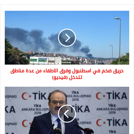
حريق
ضخم
في
اسطنبول
وفرق
الاطفاء
من
عدة
مناطق
حريق ضخم في اسطنبول وفرق الاطفاء من عدة مناطق
تتدخل
(فيديو)
تتدخل (فيديو)
رئيس
"تيكا":
تركيا
تدعم
مشاريع
ناجحة
في
جميع