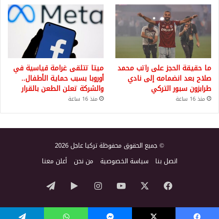
ما حقيقة الحجز على راتب محمد
ميتا تتلقى غرامة قياسية في
صلاح بعد انضمامه إلى نادي
أوروبا بسبب حماية الأطفال..
طرابزون سبور التركي
والشركة تعلن الطعن بالقرار
منذ 16 ساعة
منذ 16 ساعة
© جميع الحقوق محفوظة تركيا عاجل 2026
اتصل بنا
سياسة الخصوصية
من نحن
أعلن معنا
‫X
فيسبوك
‫YouTube
انستقرام
‏Google
تيلقرام
Play