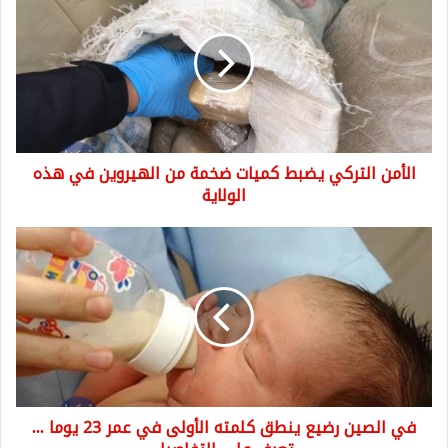
التركي
يضبط
كميات
ضخمة
من
الهيروين
في
هذه
الأمن التركي يضبط كميات ضخمة من الهيروين في هذه
الولاية
الولاية
في
الصين
رضيع
ينطق
كلمته
الأولى
في
عمر
23
في الصين رضيع ينطق كلمته الأولى في عمر 23 يوما ...
يوما
...