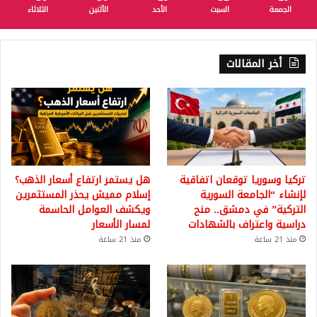
الجمعة
السبت
الأحد
الأثنين
الثلاثاء
أخر المقالات
تركيا وسوريا توقعان اتفاقية
هل يستمر ارتفاع أسعار الذهب؟
لإنشاء “الجامعة السورية
إسلام مميش يحذر المستثمرين
التركية” في دمشق.. منح
ويكشف العوامل الحاسمة
دراسية واعتراف بالشهادات
لمسار الأسعار
منذ 21 ساعة
منذ 21 ساعة