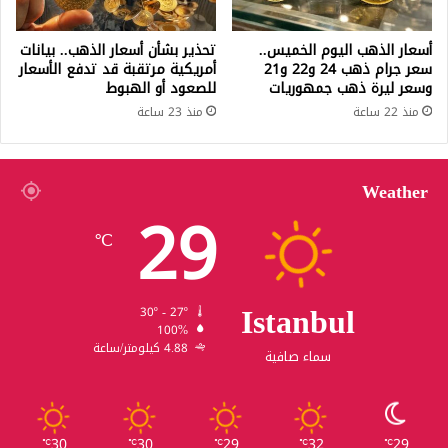
أسعار الذهب اليوم الخميس..
تحذير بشأن أسعار الذهب.. بيانات
سعر جرام ذهب 24 و22 و21
أمريكية مرتقبة قد تدفع الأسعار
وسعر ليرة ذهب جمهوريات
للصعود أو الهبوط
منذ 22 ساعة
منذ 23 ساعة
Weather
29
℃
Istanbul
30º - 27º
100%
4.88 كيلومتر/ساعة
سماء صافية
30
30
29
32
29
℃
℃
℃
℃
℃