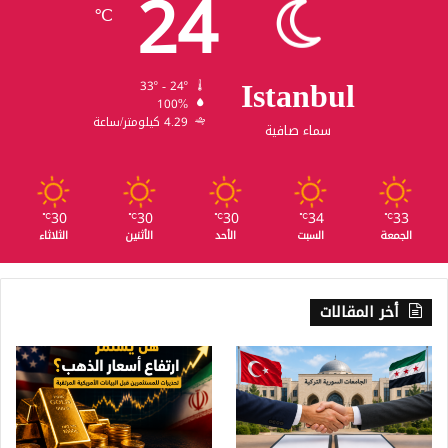
24
℃
Istanbul
33º - 24º
100%
4.29 كيلومتر/ساعة
سماء صافية
30
30
30
34
33
℃
℃
℃
℃
℃
الجمعة
السبت
الأحد
الأثنين
الثلاثاء
أخر المقالات