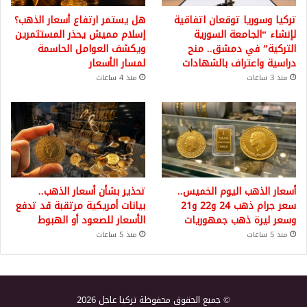
تركيا وسوريا توقعان اتفاقية
هل يستمر ارتفاع أسعار الذهب؟
لإنشاء “الجامعة السورية
إسلام مميش يحذر المستثمرين
التركية” في دمشق.. منح
ويكشف العوامل الحاسمة
دراسية واعتراف بالشهادات
لمسار الأسعار
منذ 3 ساعات
منذ 4 ساعات
أسعار الذهب اليوم الخميس..
تحذير بشأن أسعار الذهب..
سعر جرام ذهب 24 و22 و21
بيانات أمريكية مرتقبة قد تدفع
وسعر ليرة ذهب جمهوريات
الأسعار للصعود أو الهبوط
منذ 5 ساعات
منذ 5 ساعات
© جميع الحقوق محفوظة تركيا عاجل 2026