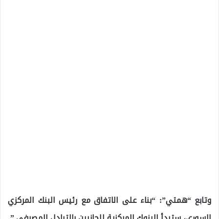
وتابع “همتي”: “بناء على الاتفاق مع رئيس البنك المركزي
السوري، ستبدأ البنوك المركزية للجانبين بالتبادل المصرفي.”