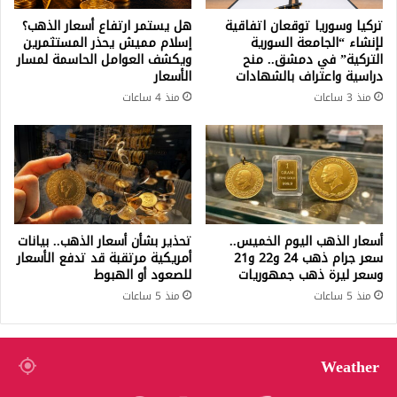
تركيا وسوريا توقعان اتفاقية
هل يستمر ارتفاع أسعار الذهب؟
لإنشاء “الجامعة السورية
إسلام مميش يحذر المستثمرين
التركية” في دمشق.. منح
ويكشف العوامل الحاسمة لمسار
دراسية واعتراف بالشهادات
الأسعار
منذ 3 ساعات
منذ 4 ساعات
أسعار الذهب اليوم الخميس..
تحذير بشأن أسعار الذهب.. بيانات
سعر جرام ذهب 24 و22 و21
أمريكية مرتقبة قد تدفع الأسعار
وسعر ليرة ذهب جمهوريات
للصعود أو الهبوط
منذ 5 ساعات
منذ 5 ساعات
Weather