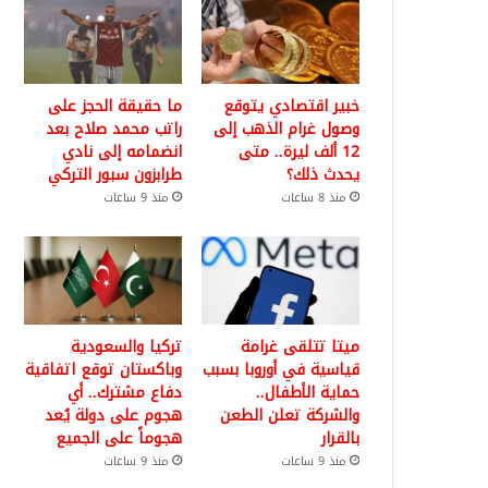
خبير اقتصادي يتوقع
ما حقيقة الحجز على
وصول غرام الذهب إلى
راتب محمد صلاح بعد
12 ألف ليرة.. متى
انضمامه إلى نادي
يحدث ذلك؟
طرابزون سبور التركي
منذ 8 ساعات
منذ 9 ساعات
ميتا تتلقى غرامة
تركيا والسعودية
قياسية في أوروبا بسبب
وباكستان توقع اتفاقية
حماية الأطفال..
دفاع مشترك.. أي
والشركة تعلن الطعن
هجوم على دولة يُعد
بالقرار
هجوماً على الجميع
منذ 9 ساعات
منذ 9 ساعات