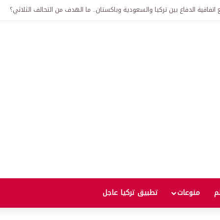
لى 12 ألف ليرة.. متى يحدث ذلك؟
لم
منوعات
تطبيق تركيا عاجل