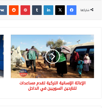
فيسبوك
‫X
لينكدإن
بينتيريست
شاركها
الإغاثة
حل
الإنسانية
الص
التركية
اسم
تقدم
يطل
مساعدات
الأت
للنازحين
على
السوريين
حي
في
في
الداخل
مدي
الإغاثة الإنسانية التركية تقدم مساعدات
أنق
للنازحين السوريين في الداخل
..
تعر
على
قصت