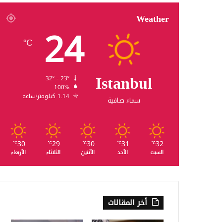
Weather
24
℃
Istanbul
32º - 23º
100%
1.14 كيلومتر/ساعة
سماء صافية
30
29
30
31
32
℃
℃
℃
℃
℃
السبت
الأحد
الأثنين
الثلاثاء
الأربعاء
أخر المقالات