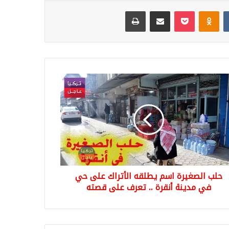
Odnoklassniki
‫Pocket
مشاركة عبر البريد
طباعة
ب
غيرة
قه
راك
نة
حلب الصغيرة اسم يطلقه الأتراك على حي
رة
في مدينة أنقرة .. تعرف على قصته
ف
ه