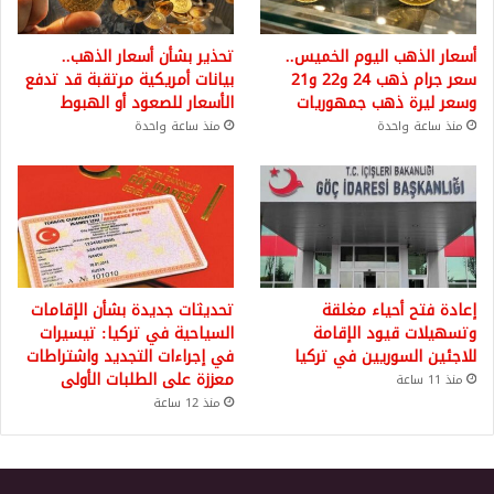
أسعار الذهب اليوم الخميس..
تحذير بشأن أسعار الذهب..
سعر جرام ذهب 24 و22 و21
بيانات أمريكية مرتقبة قد تدفع
وسعر ليرة ذهب جمهوريات
الأسعار للصعود أو الهبوط
منذ ساعة واحدة
منذ ساعة واحدة
إعادة فتح أحياء مغلقة
تحديثات جديدة بشأن الإقامات
وتسهيلات قيود الإقامة
السياحية في تركيا: تيسيرات
للاجئين السوريين في تركيا
في إجراءات التجديد واشتراطات
معززة على الطلبات الأولى
منذ 11 ساعة
منذ 12 ساعة