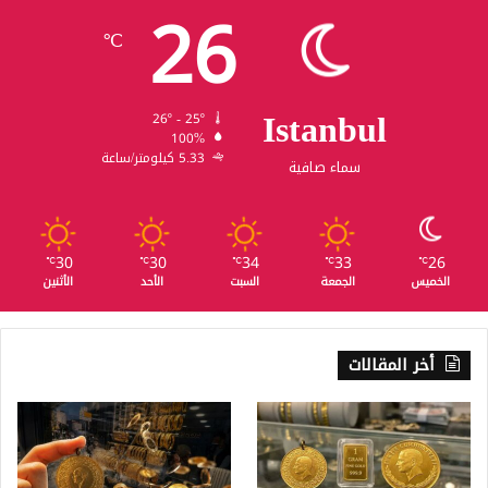
26
℃
Istanbul
26º - 25º
100%
5.33 كيلومتر/ساعة
سماء صافية
30
30
34
33
26
℃
℃
℃
℃
℃
الخميس
الجمعة
السبت
الأحد
الأثنين
أخر المقالات