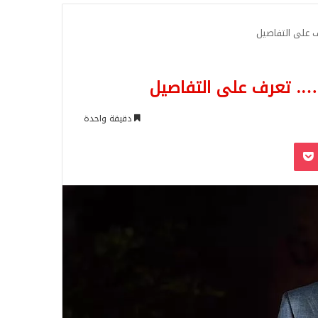
للبحث
 على التفاصيل
…. تعرف على التفاصيل
دقيقة واحدة
‫Pocket
Odnoklassn