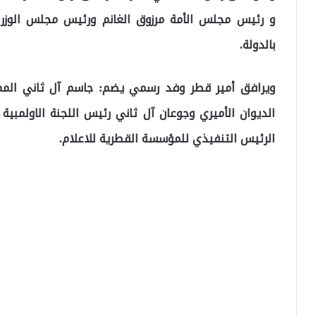
و رئیس مجلس الأمة مرزوق الغانم ورئیس مجلس الوزراء 
بالدولة.
ویرافق أمير قطر وفد رسمي یضم: جاسم آل ثاني المم
الدیوان الأمیري وجوعان آل ثاني رئیس اللجنة الاولمبیة
الرئیس التنفیذي للمؤسسة القطریة للاعلام.