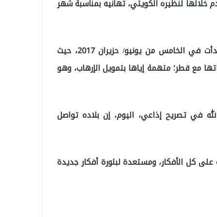
دم خلالها لنظيره الكويتي، تهانيه بمناسبة شهر
ويقود أمير الكويت وساطة لحل الأزمة الخليجية، التي بدأت في الخامس من يونيو/ حزيران 2017، حيث
تها مع قطر؛ متهمة إياها بتمويل الإرهاب، وهو
الله في تصريح إذاعي، اليوم، إن بلاده تواصل
 على كل الأفكار، ومستعدة لبلورة أفكار جديدة