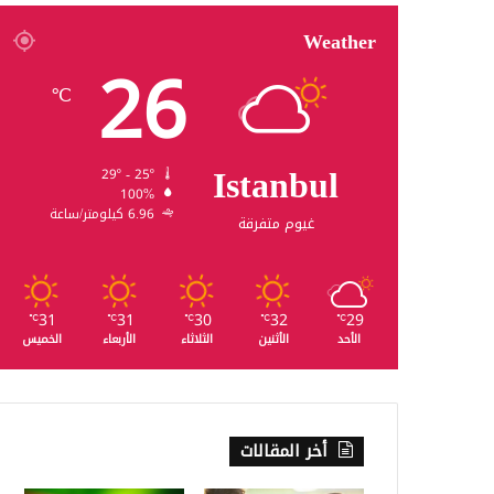
Weather
26
℃
Istanbul
29º - 25º
100%
6.96 كيلومتر/ساعة
غيوم متفرقة
31
31
30
32
29
℃
℃
℃
℃
℃
الأحد
الأثنين
الثلاثاء
الأربعاء
الخميس
أخر المقالات