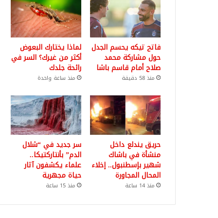
فاتح تيكه يحسم الجدل
لماذا يختارك البعوض
حول مشاركة محمد
أكثر من غيرك؟ السر في
صلاح أمام قاسم باشا
رائحة جلدك
منذ 58 دقيقة
منذ ساعة واحدة
حريق يندلع داخل
سر جديد في “شلال
منشأة في باشاك
الدم” بأنتاركتيكا..
شهير بإسطنبول.. إخلاء
علماء يكشفون آثار
المحال المجاورة
حياة مجهرية
منذ 14 ساعة
منذ 15 ساعة