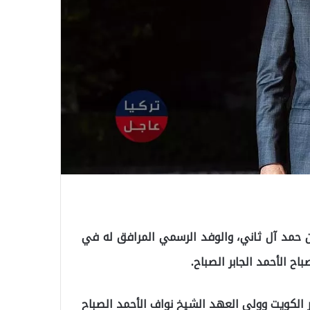
بن حمد آل ثاني، والوفد الرسمي المرافق له في
اح الأحمد الجابر الصباح.
الكويت وولي العھد الشیخ نواف الأحمد الصباح