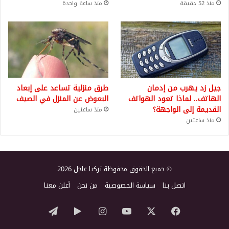
منذ 52 دقيقة
منذ ساعة واحدة
جيل زد يهرب من إدمان
طرق منزلية تساعد على إبعاد
الهاتف.. لماذا تعود الهواتف
البعوض عن المنزل في الصيف
القديمة إلى الواجهة؟
منذ ساعتين
منذ ساعتين
© جميع الحقوق محفوظة تركيا عاجل 2026
اتصل بنا
سياسة الخصوصية
من نحن
أعلن معنا
‫X
فيسبوك
‫YouTube
انستقرام
‏Google
تيلقرام