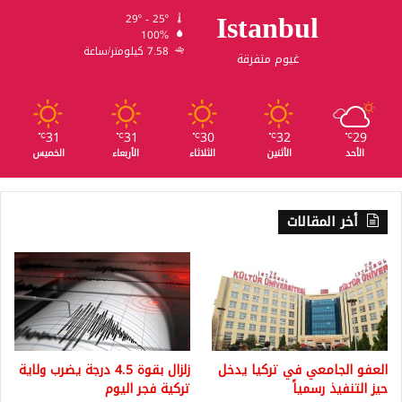
Istanbul
29º - 25º
100%
7.58 كيلومتر/ساعة
غيوم متفرقة
31
31
30
32
29
℃
℃
℃
℃
℃
الأحد
الأثنين
الثلاثاء
الأربعاء
الخميس
أخر المقالات
العفو الجامعي في تركيا يدخل
زلزال بقوة 4.5 درجة يضرب ولاية
حيز التنفيذ رسمياً
تركية فجر اليوم