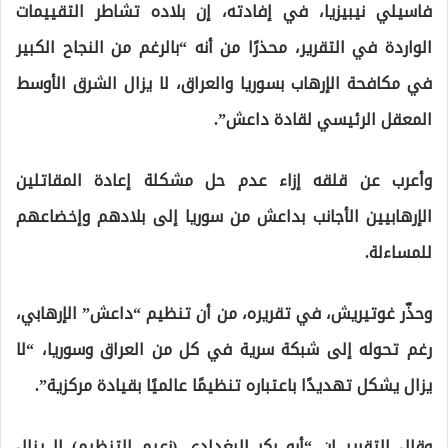
فاسيلي نيبيزيا، في إفادته، إن بلاده تشاطر التقييمات
الواردة في التقرير، محذرًا من أنه “بالرغم من النجاح الكبير
في مكافحة الإرهاب بسوريا والعراق، لا يزال الشرق الأوسط
المعقل الرئيسي لقادة داعش”.
وأعرب عن قلقه إزاء عدم حل مشكلة إعادة المقاتلين
الإرهابيين الأجانب بداعش من سوريا إلى بلادهم وإخضاعهم
للمساءلة.
وحذّر غوتيريش، في تقريره، من أن تنظيم “داعش” الإرهابي،
رغم تحوله إلى شبكة سرية في كل من العراق وسوريا، “لا
يزال يشكل تهديدًا باعتباره تنظيمًا عالميًا بقيادة مركزية”.
وقال التقرير إن “أبو بكر البغدادي (زعيم التنظيم) لا يزال