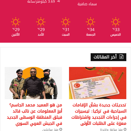
3.69 كيلومتر/ساعة
سماء صافية
29
29
31
34
33
℃
℃
℃
℃
℃
الخميس
الجمعة
السبت
الأحد
الأثنين
أخر المقالات
تحديثات جديدة بشأن الإقامات
من هو العميد محمد الجاسم؟
السياحية في تركيا: تيسيرات
أبرز المعلومات عن نائب قائد
في إجراءات التجديد واشتراطات
فيلق المنطقة الوسطى الجديد
معززة على الطلبات الأولى
في الجيش العربي السوري
منذ ساعة واحدة
منذ ساعتين