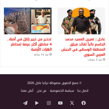
عاجل | تعيين العميد محمد
تحذير من خبير زلازل في أضنة..
الجاسم نائباً لقائد فيلق
4 مناطق أكثر عرضة لمخاطر
المنطقة الوسطى في الجيش
الهزات الأرضية
العربي السوري
منذ 14 ساعة
منذ 3 ساعات
© جميع الحقوق محفوظة تركيا عاجل 2026
اتصل بنا
سياسة الخصوصية
من نحن
أعلن معنا
‫X
فيسبوك
‫YouTube
انستقرام
‏Google
تيلقرام