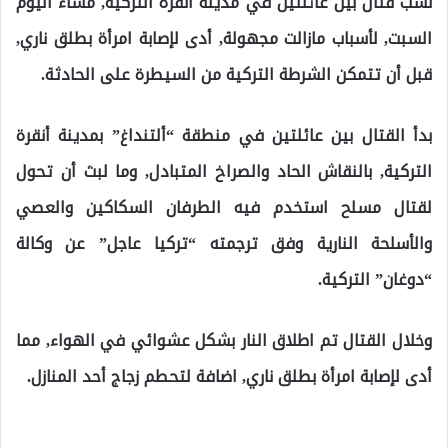
نشب قتال بين عائلتين في مدينة أنقرة التركية, مساء اليوم
السبت, لأسباب مازالت مجهولة, أدى لإصابة امرأة بطلق ناري,
قبل أن تتمكن الشرطة التركية من السيطرة على الحادثة.
بدأ القتال بين عائلتين في منطقة “ألتنداغ” بمدينة أنقرة
التركية, بالنقاش الحاد والصراخ المتبادل, وما لبث أن تحول
لقتال مسلح استخدم فيه الطرفان السكاكين والعصي
والأسلحة النارية وفق ترجمته “تركيا عاجل” عن وكالة
“دوغان” التركية.
وخلال القتال تم اطلاق النار بشكل عشوائي في الهواء, مما
أدى لإصابة امرأة بطلق ناري, اضافة لتحطم زجاج أحد المنازل.