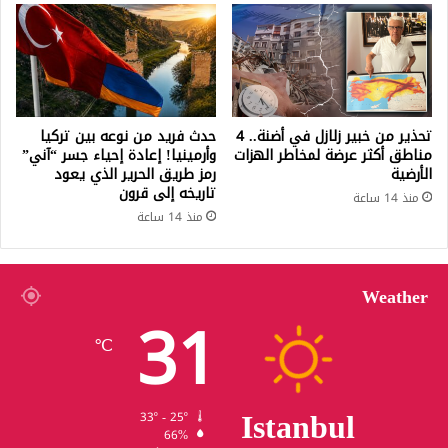
تحذير من خبير زلازل في أضنة.. 4
حدث فريد من نوعه بين تركيا
مناطق أكثر عرضة لمخاطر الهزات
وأرمينيا! إعادة إحياء جسر “آني”
الأرضية
رمز طريق الحرير الذي يعود
تاريخه إلى قرون
منذ 14 ساعة
منذ 14 ساعة
Weather
31
℃
Istanbul
33º - 25º
66%