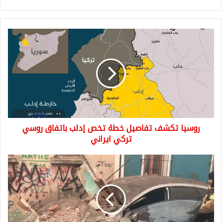
روسيا
تكشف
تفاصيل
خطة
تخص
إدلب
باتفاق
روسي
تركي
روسيا تكشف تفاصيل خطة تخص إدلب باتفاق روسي
ايراني
تركي ايراني
شاهد
بالفيديو
لحظة
انهيار
بناء
في
مدينة