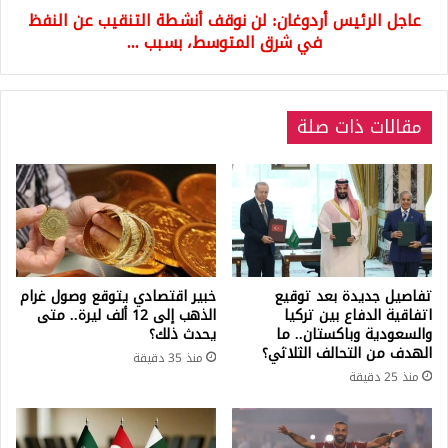
عاجل الرئيس أردوغان: لن نوقف أنشطة التنقيب عن النفظ
في
شرق
في شرق المتوسط، بسبب ...
المتوسط،
بسبب
...
مقالات ذات صلة
تفاصيل جديدة بعد توقيع
خبير اقتصادي يتوقع وصول غرام
اتفاقية الدفاع بين تركيا
الذهب إلى 12 ألف ليرة.. متى
والسعودية وباكستان.. ما
يحدث ذلك؟
الهدف من التحالف الثلاثي؟
منذ 35 دقيقة
منذ 25 دقيقة