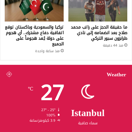
ما حقيقة الحجز على راتب محمد
تركيا والسعودية وباكستان توقع
صلاح بعد انضمامه إلى نادي
اتفاقية دفاع مشترك.. أي هجوم
طرابزون سبور التركي
على دولة يُعد هجوماً على
الجميع
منذ 44 دقيقة
منذ ساعة واحدة
Weather
27
℃
Istanbul
27º - 25º
100%
3.9 كيلومتر/ساعة
سماء صافية