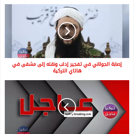
إصابة
الجولاني
في
تفجير
إدلب
ونقله
إلى
مشفى
في
إصابة الجولاني في تفجير إدلب ونقله إلى مشفى في
هاتاي
التركية
هاتاي التركية
عاجل
الرئيس
أردوغان:
لن
نوقف
أنشطة
التنقيب
عن
النفظ