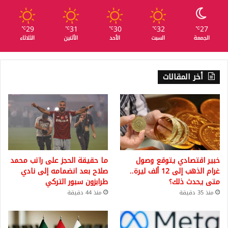
29
31
30
32
27
℃
℃
℃
℃
℃
الجمعة
السبت
الأحد
الأثنين
الثلاثاء
أخر المقالات
خبير اقتصادي يتوقع وصول
ما حقيقة الحجز على راتب محمد
غرام الذهب إلى 12 ألف ليرة..
صلاح بعد انضمامه إلى نادي
متى يحدث ذلك؟
طرابزون سبور التركي
منذ 35 دقيقة
منذ 44 دقيقة