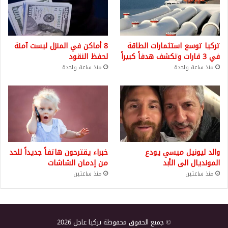
تركيا توسع استثمارات الطاقة
8 أماكن في المنزل ليست آمنة
في 3 قارات وتكشف هدفاً كبيراً
لحفظ النقود
منذ ساعة واحدة
منذ ساعة واحدة
والد ليونيل ميسي يودع
خبراء يقترحون هاتفاً جديداً للحد
المونديال الى الأبد
من إدمان الشاشات
منذ ساعتين
منذ ساعتين
© جميع الحقوق محفوظة تركيا عاجل 2026