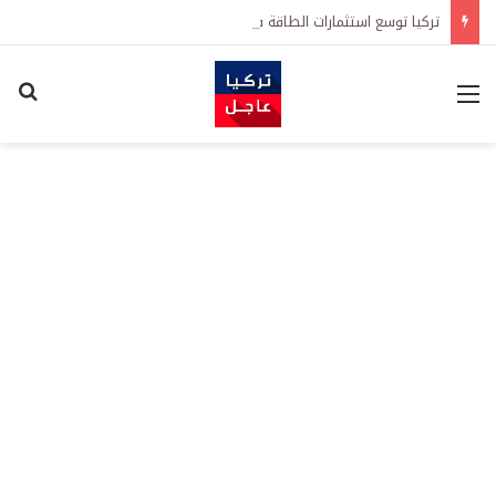
تركيا توسع استثمارات الطاقة في 3 قارات وتكشف هدفاً كبيراً
القائمة
اكت