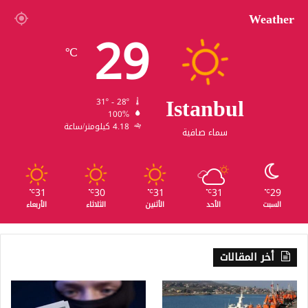
Weather
29
℃
Istanbul
31º - 28º
100%
4.18 كيلومتر/ساعة
سماء صافية
31
30
31
31
29
℃
℃
℃
℃
℃
السبت
الأحد
الأثنين
الثلاثاء
الأربعاء
أخر المقالات