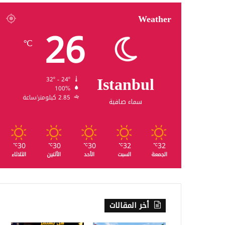
Weather
26
℃
Istanbul
32º - 24º
100%
2.85 كيلومتر/ساعة
سماء صافية
30
30
30
32
32
℃
℃
℃
℃
℃
الجمعة
السبت
الأحد
الأثنين
الثلاثاء
أخر المقالات