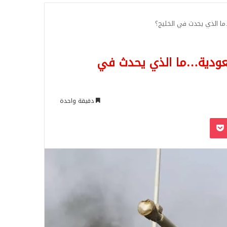
للبحث
ا الذي يحدث في الخليج؟
عودية…ما الذي يحدث في
دقيقة واحدة
‫Pocket
Odnoklassn