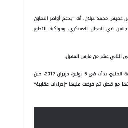
ين خميس محمد دبلان، أنه “يدعم أواصر التعاون
لتجانس في المجال العسكري، ومواكبة التطور
وتأتي مشاركة قطر، في ظل أسوأ أزمة في تاريخ منطقة الخليج، بدأت في 5 يونيو/ حزيران 2017، حين
ها مع قطر، ثم فرضت عليها “إجراءات عقابية”