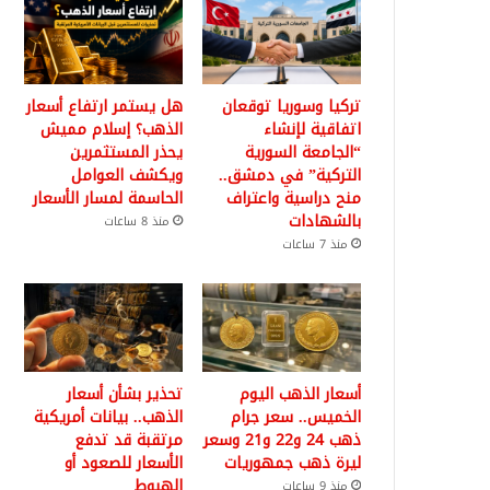
تركيا وسوريا توقعان
هل يستمر ارتفاع أسعار
اتفاقية لإنشاء
الذهب؟ إسلام مميش
“الجامعة السورية
يحذر المستثمرين
التركية” في دمشق..
ويكشف العوامل
منح دراسية واعتراف
الحاسمة لمسار الأسعار
بالشهادات
منذ 8 ساعات
منذ 7 ساعات
أسعار الذهب اليوم
تحذير بشأن أسعار
الخميس.. سعر جرام
الذهب.. بيانات أمريكية
ذهب 24 و22 و21 وسعر
مرتقبة قد تدفع
ليرة ذهب جمهوريات
الأسعار للصعود أو
الهبوط
منذ 9 ساعات