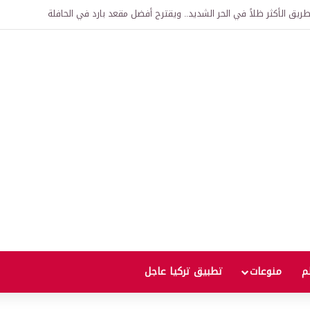
اقية لإنشاء “الجامعة السورية التركية” في دمشق.. منح دراسية واعتراف بالشهادات
لم
منوعات
تطبيق تركيا عاجل