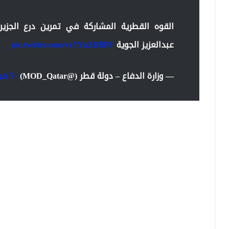
عبدالعزيز الجوية
pic.twitter.com/vx1YuZB8PF
— وزارة الدفاع – دولة قطر (@MOD_Qatar)
٢٠ فبراير ٢٠١٩