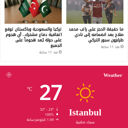
ما حقيقة الحجز على راتب محمد
تركيا والسعودية وباكستان توقع
صلاح بعد انضمامه إلى نادي
اتفاقية دفاع مشترك.. أي هجوم
طرابزون سبور التركي
على دولة يُعد هجوماً على
الجميع
منذ 11 ساعة
منذ 11 ساعة
Weather
27
℃
Istanbul
32º - 23º
100%
1.09 كيلومتر/ساعة
سماء صافية