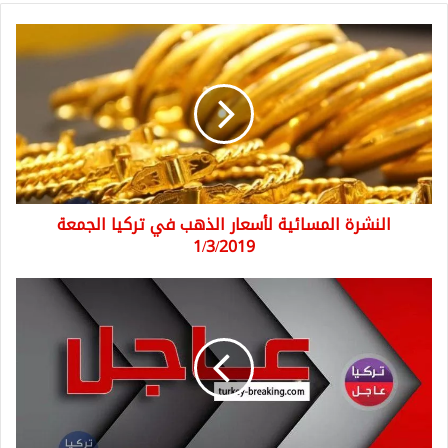
النشرة
المسائية
لأسعار
الذهب
في
تركيا
الجمعة
1/3/2019
النشرة المسائية لأسعار الذهب في تركيا الجمعة
1/3/2019
عاجل
منظمة
حظر
الأسلحة
الكيميائية
تؤكد
استخدام
غاز