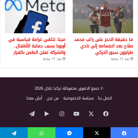
ما حقيقة الحجز على راتب محمد
ميتا تتلقى غرامة قياسية في
صلاح بعد انضمامه إلى نادي
أوروبا بسبب حماية الأطفال..
طرابزون سبور التركي
والشركة تعلن الطعن بالقرار
منذ 11 ساعة
منذ 11 ساعة
© جميع الحقوق محفوظة تركيا عاجل 2026
اتصل بنا
سياسة الخصوصية
من نحن
أعلن معنا
‫X
فيسبوك
‫YouTube
انستقرام
‏Google
تيلقرام
Play