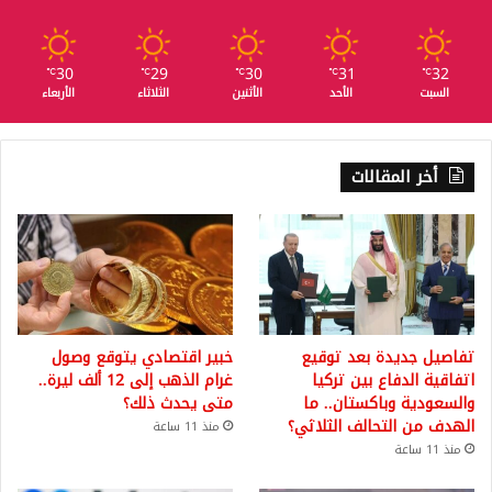
30
29
30
31
32
℃
℃
℃
℃
℃
السبت
الأحد
الأثنين
الثلاثاء
الأربعاء
أخر المقالات
تفاصيل جديدة بعد توقيع
خبير اقتصادي يتوقع وصول
اتفاقية الدفاع بين تركيا
غرام الذهب إلى 12 ألف ليرة..
والسعودية وباكستان.. ما
متى يحدث ذلك؟
الهدف من التحالف الثلاثي؟
منذ 11 ساعة
منذ 11 ساعة