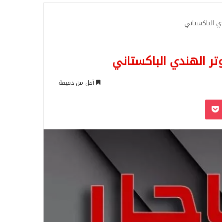
للبحث
دي الباكستاني
تر الهندي الباكستاني
أقل من دقيقة
‫Pocket