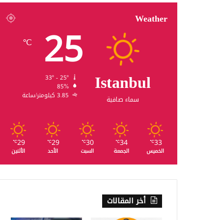
Weather
25
℃
Istanbul
33º - 25º
85%
3.85 كيلومتر/ساعة
سماء صافية
29
29
30
34
33
℃
℃
℃
℃
℃
الخميس
الجمعة
السبت
الأحد
الأثنين
أخر المقالات