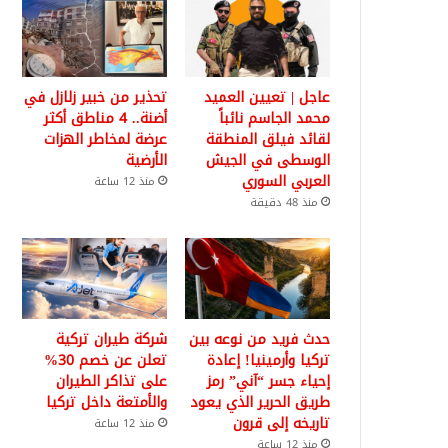
عاجل | تعيين العميد
تحذير من خبير زلازل في
محمد الجاسم نائباً
أضنة.. 4 مناطق أكثر
لقائد فيلق المنطقة
عرضة لمخاطر الهزات
الوسطى في الجيش
الأرضية
العربي السوري
منذ 12 ساعة
منذ 48 دقيقة
حدث فريد من نوعه بين
شركة طيران تركية
تركيا وأرمينيا! إعادة
تعلن عن خصم 30%
إحياء جسر “آني” رمز
على تذاكر الطيران
طريق الحرير الذي يعود
والأمتعة داخل تركيا
تاريخه إلى قرون
منذ 12 ساعة
منذ 12 ساعة