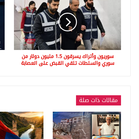
و
ل
ر
د
ي
ا
و
خ
ن
ل
و
ي
أ
ة
ت
ا
سوريون وأتراك يسرقون 1.5 مليون دولار من
ر
ل
سوري والسلطات تلقي القبض على العصابة
ا
ت
ك
ر
ي
ك
س
ي
ر
ة
ق
ت
مقالات ذات صلة
و
ن
ن
ف
1
ذ
.
أ
5
ك
م
ث