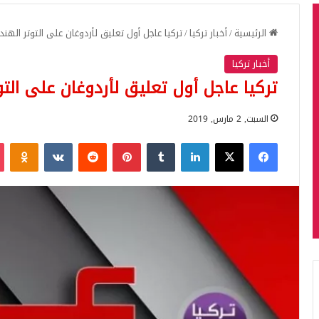
الرئيسية
/
أخبار تركيا
/
تركيا عاجل أول تعليق لأردوغان على التوتر الهن
أخبار تركيا
تركيا عاجل أول تعليق لأردوغان على التو
السبت, 2 مارس, 2019
فيسبوك
‫X
لينكدإن
‏Tumblr
بينتيريست
‏Reddit
‏VKontakte
Odnoklassniki