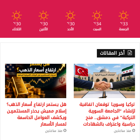
30
30
30
34
33
℃
℃
℃
℃
℃
الجمعة
السبت
الأحد
الأثنين
الثلاثاء
أخر المقالات
تركيا وسوريا توقعان اتفاقية
هل يستمر ارتفاع أسعار الذهب؟
لإنشاء “الجامعة السورية
إسلام مميش يحذر المستثمرين
التركية” في دمشق.. منح
ويكشف العوامل الحاسمة
دراسية واعتراف بالشهادات
لمسار الأسعار
منذ ساعتين
منذ ساعتين