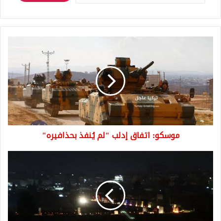
موسكو:
اتفاق
إدلب
"لم
يُنفذ
بحذافيره"
موسكو: اتفاق إدلب "لم يُنفذ بحذافيره"
بالفيديو
دخول
300
شاحنة
أمريكية
من
العراق