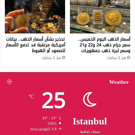
أسعار الذهب اليوم الخميس..
تحذير بشأن أسعار الذهب.. بيانات
سعر جرام ذهب 24 و22 و21
أمريكية مرتقبة قد تدفع الأسعار
وسعر ليرة ذهب جمهوريات
للصعود أو الهبوط
منذ 3 ساعات
منذ 3 ساعات
Weather
25
℃
Istanbul
33º - 25º
100%
4.8 كيلومتر/ساعة
سماء صافية