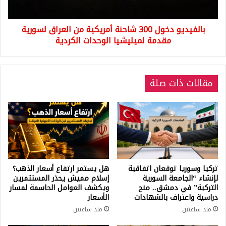
لسورية
مقدمة
بالفيديو دخول 300 شاحنة أمريكية من العراق لسورية
لميليشيا
الوحدات
مقدمة لميليشيا الوحدات الكردية
الكردية
مقالات ذات صلة
تركيا وسوريا توقعان اتفاقية
هل يستمر ارتفاع أسعار الذهب؟
لإنشاء “الجامعة السورية
إسلام مميش يحذر المستثمرين
التركية” في دمشق.. منح
ويكشف العوامل الحاسمة لمسار
دراسية واعتراف بالشهادات
الأسعار
منذ ساعتين
منذ ساعتين