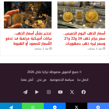
أسعار الذهب اليوم الخميس..
تحذير بشأن أسعار الذهب..
سعر جرام ذهب 24 و22 و21
بيانات أمريكية مرتقبة قد تدفع
وسعر ليرة ذهب جمهوريات
الأسعار للصعود أو الهبوط
منذ 3 ساعات
منذ 3 ساعات
© جميع الحقوق محفوظة تركيا عاجل 2026
اتصل بنا
سياسة الخصوصية
من نحن
أعلن معنا
‫X
فيسبوك
‫YouTube
انستقرام
‏Google
تيلقرام
Play