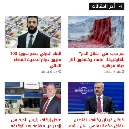
أخر المقالات
سر جديد في “شلال الدم”
البنك الدولي يمنح سوريا 100
بأنتاركتيكا.. علماء يكشفون آثار
مليون دولار لتحديث القطاع
حياة مجهرية
المالي
منذ 6 ساعات
منذ 6 ساعات
هاكان فيدان يكشف تفاصيل
عاجل إيقاف رئيس بلدية في
اتفاق مكة الدفاعي.. هل يشبه
إزمير عن مهامه بعد توقيفه