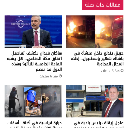
مقالات ذات صلة
حريق يندلع داخل منشأة في
هاكان فيدان يكشف تفاصيل
باشاك شهير بإسطنبول.. إخلاء
اتفاق مكة الدفاعي.. هل يشبه
المحال المجاورة
المادة الخامسة للناتو؟ وهذه
الدول قد تنضم
منذ 5 ساعات
منذ 6 ساعات
عاجل إيقاف رئيس بلدية في
حرارة قياسية في أضنة.. أسفلت