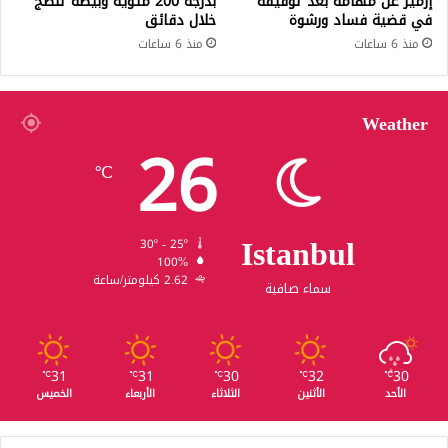
إزمير عن مهامه بعد توقيفه
بدرجة 200 مئوية وبيضة تنضج
في قضية فساد ورشوة
خلال دقائق
منذ 6 ساعات
منذ 6 ساعات
Weather
26
℃
Istanbul
30º - 25º
100%
2.62 كيلومتر/ساعة
سماء صافية
31
31
30
32
30
℃
℃
℃
℃
℃
الأحد
الأثنين
الثلاثاء
الأربعاء
الخميس