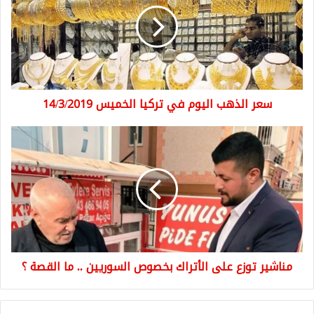
في
تركيا
الخميس
14/3/2019
سعر الذهب اليوم في تركيا الخميس 14/3/2019
مناشير
توزع
على
الأتراك
بخصوص
السوريين
..
ما
القصة
مناشير توزع على الأتراك بخصوص السوريين .. ما القصة ؟
؟