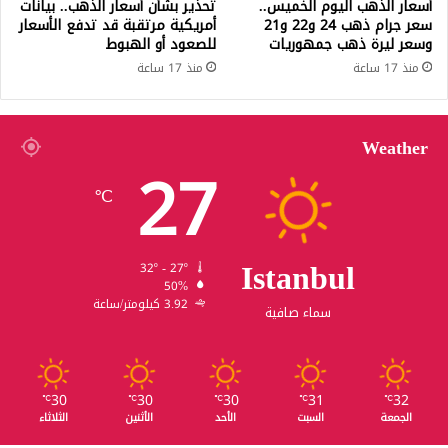
أسعار الذهب اليوم الخميس..
تحذير بشأن أسعار الذهب.. بيانات
سعر جرام ذهب 24 و22 و21
أمريكية مرتقبة قد تدفع الأسعار
وسعر ليرة ذهب جمهوريات
للصعود أو الهبوط
منذ 17 ساعة
منذ 17 ساعة
Weather
27
℃
Istanbul
32º - 27º
50%
3.92 كيلومتر/ساعة
سماء صافية
30
30
30
31
32
℃
℃
℃
℃
℃
الجمعة
السبت
الأحد
الأثنين
الثلاثاء