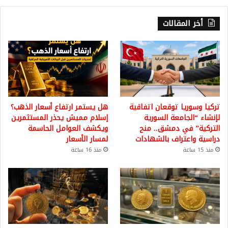
أخر المقالات
تركيا وسوريا توقعان اتفاقية
هل يستمر ارتفاع أسعار الذهب؟
لإنشاء “الجامعة السورية
إسلام مميش يحذر المستثمرين
التركية” في دمشق.. منح
ويكشف العوامل الحاسمة
دراسية واعتراف بالشهادات
لمسار الأسعار
منذ 15 ساعة
منذ 16 ساعة