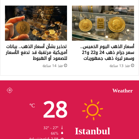
أسعار الذهب اليوم الخميس..
تحذير بشأن أسعار الذهب.. بيانات
سعر جرام ذهب 24 و22 و21
أمريكية مرتقبة قد تدفع الأسعار
وسعر ليرة ذهب جمهوريات
للصعود أو الهبوط
منذ 13 ساعة
منذ 14 ساعة
Weather
28
℃
Istanbul
32º - 27º
66%