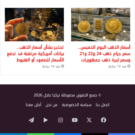
أسعار الذهب اليوم الخميس..
تحذير بشأن أسعار الذهب..
سعر جرام ذهب 24 و22 و21
بيانات أمريكية مرتقبة قد تدفع
وسعر ليرة ذهب جمهوريات
الأسعار للصعود أو الهبوط
منذ 13 ساعة
منذ 14 ساعة
© جميع الحقوق محفوظة تركيا عاجل 2026
اتصل بنا
سياسة الخصوصية
من نحن
أعلن معنا
‫X
فيسبوك
‫YouTube
انستقرام
‏Google
تيلقرام
Play