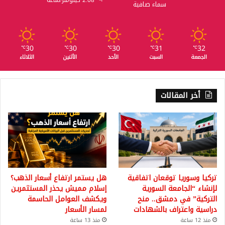
2.08 كيلومتر/ساعة
سماء صافية
30
30
30
31
32
℃
℃
℃
℃
℃
الجمعة
السبت
الأحد
الأثنين
الثلاثاء
أخر المقالات
تركيا وسوريا توقعان اتفاقية
هل يستمر ارتفاع أسعار الذهب؟
لإنشاء “الجامعة السورية
إسلام مميش يحذر المستثمرين
التركية” في دمشق.. منح
ويكشف العوامل الحاسمة
دراسية واعتراف بالشهادات
لمسار الأسعار
منذ 12 ساعة
منذ 13 ساعة