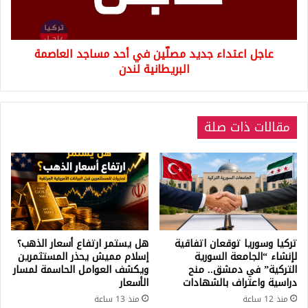
مساجد
العاصمة
البريطانية
عاجل اعتداء جديد مصلّين في أحد مساجد العاصمة
لندن
البريطانية لندن
مقالات ذات صلة
تركيا وسوريا توقعان اتفاقية
هل يستمر ارتفاع أسعار الذهب؟
لإنشاء “الجامعة السورية
إسلام مميش يحذر المستثمرين
التركية” في دمشق.. منح
ويكشف العوامل الحاسمة لمسار
دراسية واعتراف بالشهادات
الأسعار
منذ 12 ساعة
منذ 13 ساعة