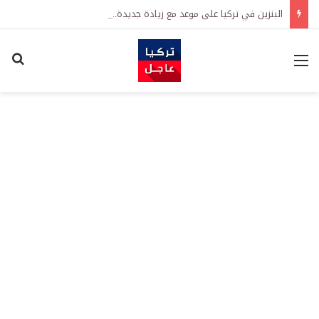
البنزين في تركيا على موعد مع زيادة جديدة.. كم سترتفع الأسعار؟
القائمة
اكت