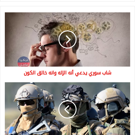
شاب
سوري
يدعي
أنه
الإله
وانه
خالق
الكون
شاب سوري يدعي أنه الإله وانه خالق الكون
وزارة
الدفاع
الأمريكية
تكشف
عن
اتفاق
عسكري
مع