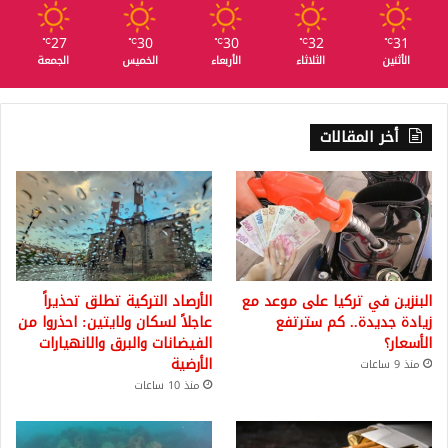
27
30
30
32
31
℃
℃
℃
℃
℃
الأثنين
الثلاثاء
الأربعاء
الخميس
الجمعة
أخر المقالات
البنزين في تركيا على موعد مع
الأرصاد التركية تطلق تحذيراً
زيادة جديدة.. كم سترتفع
عاجلاً لسكان ولايتين: احذروا من
الأسعار؟
الفيضانات والبرق والانهيارات
الأرضية
منذ 9 ساعات
منذ 10 ساعات