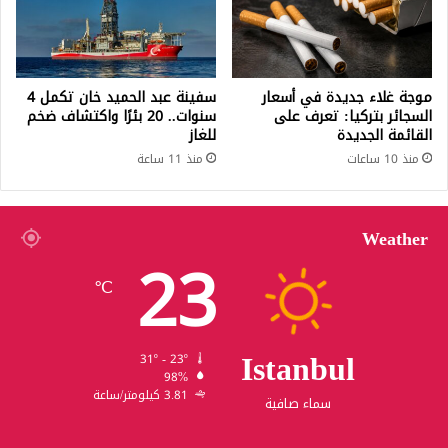
موجة غلاء جديدة في أسعار
سفينة عبد الحميد خان تكمل 4
السجائر بتركيا: تعرف على
سنوات.. 20 بئرًا واكتشاف ضخم
القائمة الجديدة
للغاز
منذ 10 ساعات
منذ 11 ساعة
Weather
23
℃
Istanbul
31º - 23º
98%
3.81 كيلومتر/ساعة
سماء صافية