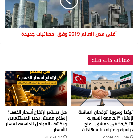
وفق
احصائيات
جديدة
أغلى مدن العالم 2019 وفق احصائيات جديدة
مقالات ذات صلة
تركيا وسوريا توقعان اتفاقية
هل يستمر ارتفاع أسعار الذهب؟
لإنشاء “الجامعة السورية
إسلام مميش يحذر المستثمرين
التركية” في دمشق.. منح
ويكشف العوامل الحاسمة لمسار
دراسية واعتراف بالشهادات
الأسعار
منذ ساعة واحدة
منذ ساعتين