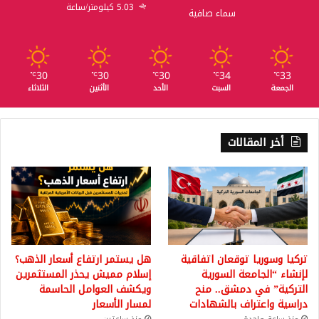
5.03 كيلومتر/ساعة
سماء صافية
30
30
30
34
33
℃
℃
℃
℃
℃
الجمعة
السبت
الأحد
الأثنين
الثلاثاء
أخر المقالات
تركيا وسوريا توقعان اتفاقية
هل يستمر ارتفاع أسعار الذهب؟
لإنشاء “الجامعة السورية
إسلام مميش يحذر المستثمرين
التركية” في دمشق.. منح
ويكشف العوامل الحاسمة
دراسية واعتراف بالشهادات
لمسار الأسعار