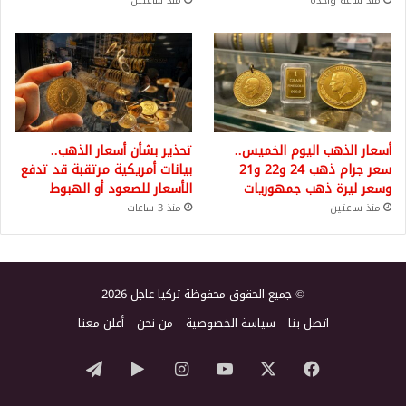
منذ ساعة واحدة
منذ ساعتين
أسعار الذهب اليوم الخميس..
تحذير بشأن أسعار الذهب..
سعر جرام ذهب 24 و22 و21
بيانات أمريكية مرتقبة قد تدفع
وسعر ليرة ذهب جمهوريات
الأسعار للصعود أو الهبوط
منذ ساعتين
منذ 3 ساعات
© جميع الحقوق محفوظة تركيا عاجل 2026
اتصل بنا
سياسة الخصوصية
من نحن
أعلن معنا
‫X
فيسبوك
‫YouTube
انستقرام
‏Google
تيلقرام