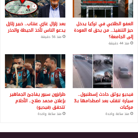
العفو الطلابي في تركيا يدخل
بعد زلزال غازي عنتاب.. خبير زلازل
حيز التنفيذ.. من يحق له العودة
يدعو الناس لأخذ الحيطة والحذر
إلى الجامعة؟
منذ 56 دقيقة
منذ 44 دقيقة
فيديو يوثق حادث إسطنبول..
طرابزون سبور يفاجئ الجماهير
سيارة تنقلب بعد اصطدامها بـ3
بإعلان محمد صلاح.. الأحلام
مركبات
تتحقق (فيديو)
منذ ساعة واحدة
منذ ساعة واحدة