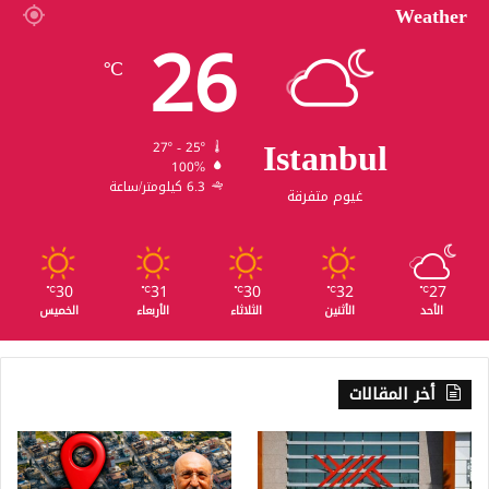
Weather
26
℃
Istanbul
27º - 25º
100%
6.3 كيلومتر/ساعة
غيوم متفرقة
30
31
30
32
27
℃
℃
℃
℃
℃
الأحد
الأثنين
الثلاثاء
الأربعاء
الخميس
أخر المقالات