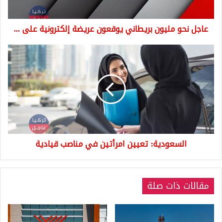
على
...
عاجل نحو مليون بريطاني يوقعون عريضة إلكترونية على ...
السعودية:
تعيين
امرأتين
في
مناصب
قيادية
السعودية: تعيين امرأتين في مناصب قيادية
مقالات ذات صلة