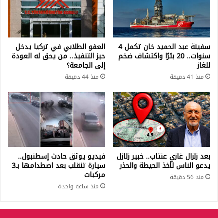
سفينة عبد الحميد خان تكمل 4
العفو الطلابي في تركيا يدخل
سنوات.. 20 بئرًا واكتشاف ضخم
حيز التنفيذ.. من يحق له العودة
للغاز
إلى الجامعة؟
منذ 41 دقيقة
منذ 44 دقيقة
بعد زلزال غازي عنتاب.. خبير زلازل
فيديو يوثق حادث إسطنبول..
يدعو الناس لأخذ الحيطة والحذر
سيارة تنقلب بعد اصطدامها بـ3
مركبات
منذ 56 دقيقة
منذ ساعة واحدة