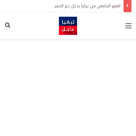
العفو الجامعي في تركيا يدخل حيز التنفيذ رسمياً
القائمة
اكت