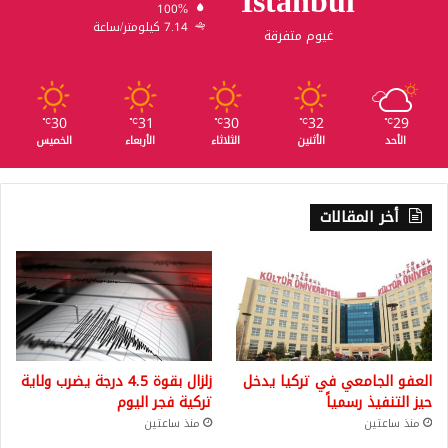
Istanbul
100%
7.14 كيلومتر/ساعة
غيوم متفرقة
30
31
30
32
29
℃
℃
℃
℃
℃
الأحد
الأثنين
الثلاثاء
الأربعاء
الخميس
أخر المقالات
العفو الجامعي في تركيا يدخل
زلزال بقوة 4.5 درجة يضرب ولاية
حيز التنفيذ رسمياً
تركية فجر اليوم
منذ ساعتين
منذ ساعتين