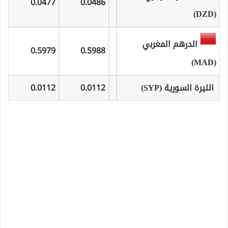
0.0477
0.0486
(DZD)
الدرهم المغربي
0.5979
0.5988
(MAD)
الليرة السورية (SYP)
0.0112
0.0112