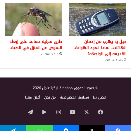
جيل زد يهرب من إدمان
طرق منزلية تساعد على إبعاد
الهاتف.. لماذا تعود الهواتف
البعوض عن المنزل في الصيف
القديمة إلى الواجهة؟
منذ 3 ساعات
منذ 3 ساعات
© جميع الحقوق محفوظة تركيا عاجل 2026
اتصل بنا
سياسة الخصوصية
من نحن
أعلن معنا
‫X
فيسبوك
‫YouTube
انستقرام
‏Google
تيلقرام
Play