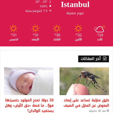
Istanbul
29º - 25º
100%
7.9 كيلومتر/ساعة
غيوم متفرقة
31
31
30
32
29
℃
℃
℃
℃
℃
الأحد
الأثنين
الثلاثاء
الأربعاء
الخميس
أخر المقالات
طرق منزلية تساعد على إبعاد
33 دولة تمنح المولود جنسيتها
البعوض عن المنزل في الصيف
فورًا.. ما قصة «حق الأرض» وهل
يستفيد الوالدان؟
منذ 30 دقيقة