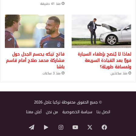
منذ 41 دقيقة
لماذا لا يُنصح بإطفاء السيارة
فاتح تيكه يحسم الجدل حول
فورًا بعد القيادة السريعة
مشاركة محمد صلاح أمام قاسم
ولمسافة طويلة؟
باشا
منذ ساعتين
منذ 3 ساعات
© جميع الحقوق محفوظة تركيا عاجل 2026
اتصل بنا
سياسة الخصوصية
من نحن
أعلن معنا
‫X
فيسبوك
‫YouTube
انستقرام
‏Google
تيلقرام