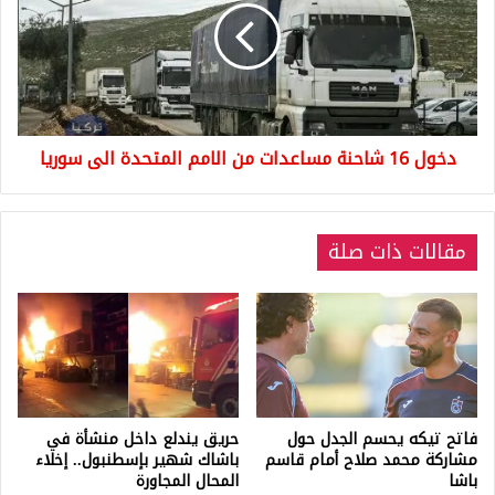
مساعدات
من
الامم
المتحدة
الى
سوريا
دخول 16 شاحنة مساعدات من الامم المتحدة الى سوريا
مقالات ذات صلة
فاتح تيكه يحسم الجدل حول
حريق يندلع داخل منشأة في
مشاركة محمد صلاح أمام قاسم
باشاك شهير بإسطنبول.. إخلاء
باشا
المحال المجاورة