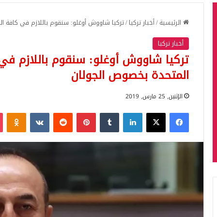
الرئيسية
/
أخبار تركيا
/
تركيا شاووش أوغلو: سنقوم باللازم في كافة ال
أخبار تركيا
تركيا شاووش أوغلو: سنقوم باللازم في 
المتحدة بخصوص الجولان
الإثنين, 25 مارس, 2019
فيسبوك
‫X
لينكدإن
بينتيريست
iki