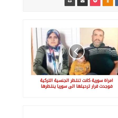
ة
ية
ت
ظر
نسية
كية
دت
يلها
امراة سورية كانت تنتظر الجنسية التركية
يا
فوجدت قرار ترحيلها الى سوريا ينتظرها
ظرها