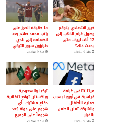
خبير اقتصادي يتوقع
ما حقيقة الحجز على
وصول غرام الذهب إلى
راتب محمد صلاح بعد
12 ألف ليرة.. متى
انضمامه إلى نادي
يحدث ذلك؟
طرابزون سبور التركي
منذ 9 ساعات
منذ 9 ساعات
ميتا تتلقى غرامة
تركيا والسعودية
قياسية في أوروبا بسبب
وباكستان توقع اتفاقية
حماية الأطفال..
دفاع مشترك.. أي
والشركة تعلن الطعن
هجوم على دولة يُعد
بالقرار
هجوماً على الجميع
منذ 9 ساعات
منذ 9 ساعات