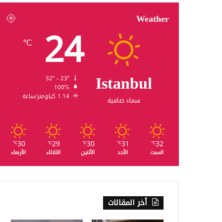
Weather
24
℃
Istanbul
32º - 23º
100%
1.14 كيلومتر/ساعة
سماء صافية
30
29
30
31
32
℃
℃
℃
℃
℃
السبت
الأحد
الأثنين
الثلاثاء
الأربعاء
أخر المقالات