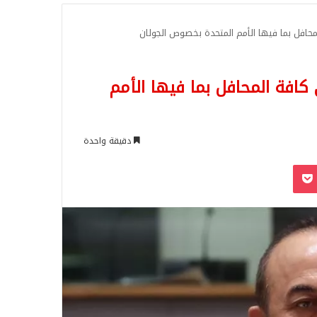
للبحث
محافل بما فيها الأمم المتحدة بخصوص الجولان
كافة المحافل بما فيها الأمم
دقيقة واحدة
‫Pocket
Odnoklassn