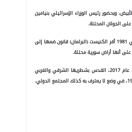
بيض، وبحضور رئيس الوزراء الإسرائيلي بنيامين
على الجولان المحتلة.
واحتلت إسرائيل مرتفعات الجولان السورية عام 1967، وفي 1981 أقر الكنيست (البرلمان) قانون ضمها إلى
على أنها أراض سورية محتلة.
وسبق أن أثار ترامب غضبا عربيا وانتقادات دولية بإعلانه، عام 2017، القدس بشطريها الشرقي والغربي