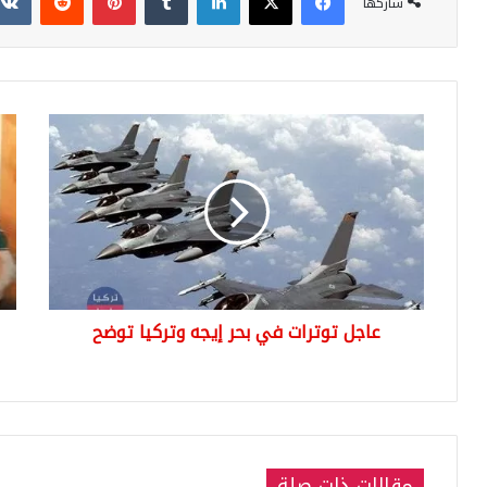
شاركها
عاجل
امرا
توترات
سور
في
كان
بحر
تنت
إيجه
الج
وتركيا
التر
توضح
فوج
قرار
ترح
عاجل توترات في بحر إيجه وتركيا توضح
الى
سور
ينت
مقالات ذات صلة