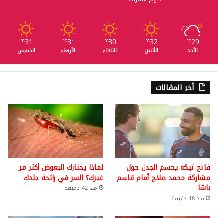
31
31
30
32
29
℃
℃
℃
℃
℃
الأحد
الأثنين
الثلاثاء
الأربعاء
الخميس
أخر المقالات
فاتح تيكه يحسم الجدل حول
لماذا يختارك البعوض أكثر من
مشاركة محمد صلاح أمام قاسم
غيرك؟ السر في رائحة جلدك
باشا
منذ 42 دقيقة
منذ 18 دقيقة