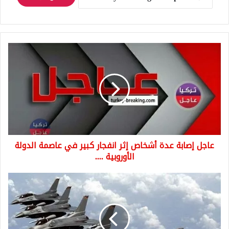
عاجل
إصابة
عدة
أشخاص
إثر
انفجار
كبير
في
عاصمة
عاجل إصابة عدة أشخاص إثر انفجار كبير في عاصمة الدولة
الدولة
الأوروبية
الأوروبية ....
....
تطورات
متسارعة
على
الحدود
العراقية