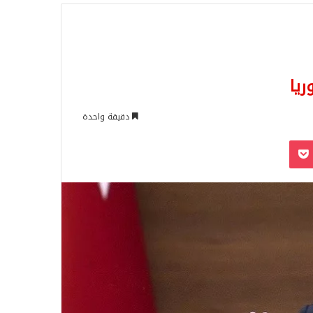
للبحث
يا
دقيقة واحدة
‫Pocket
Odnoklassn