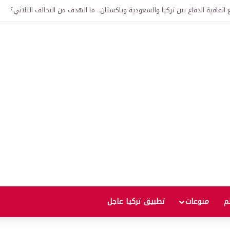
لى 12 ألف ليرة.. متى يحدث ذلك؟
لم
منوعات
تطبيق تركيا عاجل