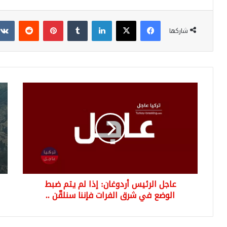
فيسبوك
‫X
لينكدإن
بينتيريست
شاركها
عاجل
الم
الرئيس
الحر
أردوغان:
ترك
إذا
تق
لم
معس
يتم
إرها
ضبط
شما
الوضع
الع
في
عاجل الرئيس أردوغان: إذا لم يتم ضبط
شرق
الفرات
الوضع في شرق الفرات فإننا سنلقّن ..
فإننا
سنلقّن
..