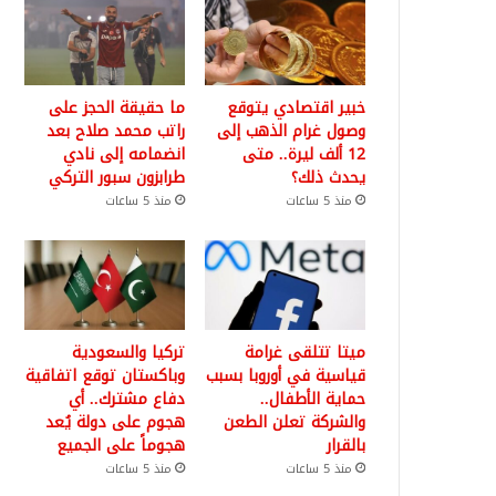
خبير اقتصادي يتوقع
ما حقيقة الحجز على
وصول غرام الذهب إلى
راتب محمد صلاح بعد
12 ألف ليرة.. متى
انضمامه إلى نادي
يحدث ذلك؟
طرابزون سبور التركي
منذ 5 ساعات
منذ 5 ساعات
ميتا تتلقى غرامة
تركيا والسعودية
قياسية في أوروبا بسبب
وباكستان توقع اتفاقية
حماية الأطفال..
دفاع مشترك.. أي
والشركة تعلن الطعن
هجوم على دولة يُعد
بالقرار
هجوماً على الجميع
منذ 5 ساعات
منذ 5 ساعات