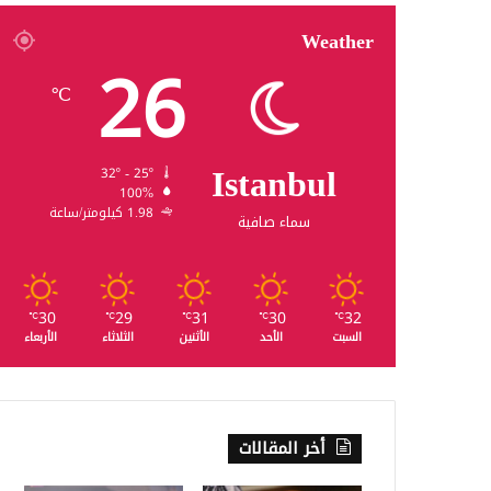
Weather
26
℃
Istanbul
32º - 25º
100%
1.98 كيلومتر/ساعة
سماء صافية
30
29
31
30
32
℃
℃
℃
℃
℃
السبت
الأحد
الأثنين
الثلاثاء
الأربعاء
أخر المقالات