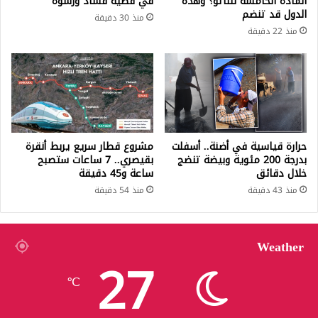
المادة الخامسة للناتو؟ وهذه
في قضية فساد ورشوة
الدول قد تنضم
منذ 30 دقيقة
منذ 22 دقيقة
حرارة قياسية في أضنة.. أسفلت
مشروع قطار سريع يربط أنقرة
بدرجة 200 مئوية وبيضة تنضج
بقيصري.. 7 ساعات ستصبح
خلال دقائق
ساعة و45 دقيقة
منذ 43 دقيقة
منذ 54 دقيقة
Weather
27
℃