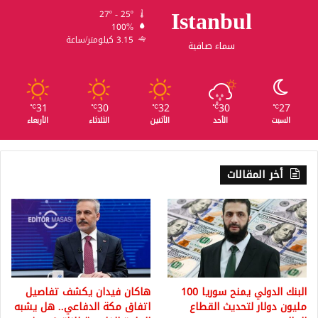
Istanbul
27º - 25º
100%
3.15 كيلومتر/ساعة
سماء صافية
31
30
32
30
27
℃
℃
℃
℃
℃
السبت
الأحد
الأثنين
الثلاثاء
الأربعاء
أخر المقالات
البنك الدولي يمنح سوريا 100
هاكان فيدان يكشف تفاصيل
مليون دولار لتحديث القطاع
اتفاق مكة الدفاعي.. هل يشبه