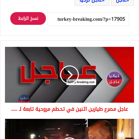
نسخ الرابط
عاجل
مصرع
طيارين
اثنين
في
تحطم
مروحية
تابعة
لـ
عاجل مصرع طيارين اثنين في تحطم مروحية تابعة لـ .....
.....
عاجل
الانتخابات
المحلية