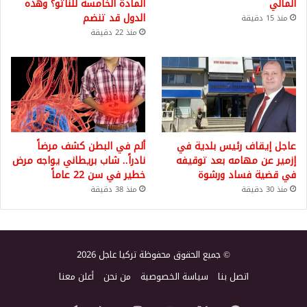
المالي
المادة الخامسة للناتو؟ وهذه
الدول قد تنضم
منذ 15 دقيقة
منذ 22 دقيقة
عاجل إيقاف رئيس بلدية في
ألم في البطن كشف مرضاً
إزمير عن مهامه بعد توقيفه
نادراً.. شاب بريطاني يواجه مرض
في قضية فساد ورشوة
خطير في سن 22 عاماً
منذ 30 دقيقة
منذ 38 دقيقة
© جميع الحقوق محفوظة تركيا عاجل 2026
اتصل بنا
سياسة الخصوصية
من نحن
أعلن معنا