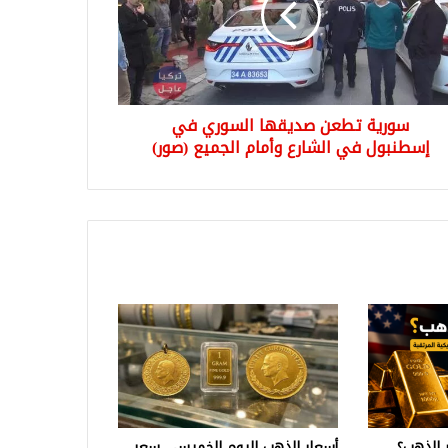
نبول
ارع
ام
سورية تطعن صديقها السوري في
ميع
ر)
إسطنبول في الشارع وأمام الجميع (صور)
 الذهب؟
أسعار الذهب اليوم الخميس.. سعر