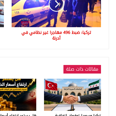
غير
في
نظامي
إسط
في
في
أدرنة
الش
وأم
تركيا: ضبط 496 مهاجرا غير نظامي في
الج
أدرنة
(صو
مقالات ذات صلة
تركيا وسوريا توقعان اتفاقية
هل يستمر ارتفاع أسعار