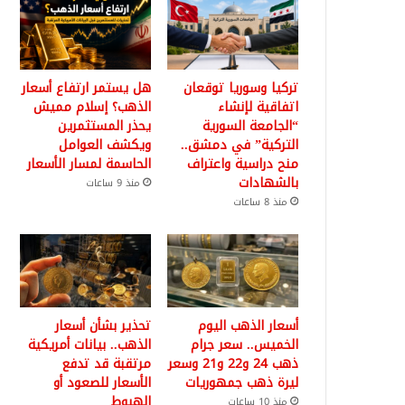
تركيا وسوريا توقعان
هل يستمر ارتفاع أسعار
اتفاقية لإنشاء
الذهب؟ إسلام مميش
“الجامعة السورية
يحذر المستثمرين
التركية” في دمشق..
ويكشف العوامل
منح دراسية واعتراف
الحاسمة لمسار الأسعار
بالشهادات
منذ 9 ساعات
منذ 8 ساعات
أسعار الذهب اليوم
تحذير بشأن أسعار
الخميس.. سعر جرام
الذهب.. بيانات أمريكية
ذهب 24 و22 و21 وسعر
مرتقبة قد تدفع
ليرة ذهب جمهوريات
الأسعار للصعود أو
الهبوط
منذ 10 ساعات