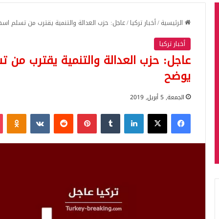
الرئيسية
/
أخبار تركيا
/
عاجل: حزب العدالة والتنمية يقترب من تسلم ا
أخبار تركيا
عاجل: حزب العدالة والتنمية يقترب من 
يوضح
الجمعة, 5 أبريل, 2019
فيسبوك
‫X
لينكدإن
بينتيريست
iki