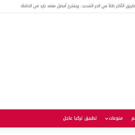
اقية لإنشاء “الجامعة السورية التركية” في دمشق.. منح دراسية واعتراف بالشهادات
لم
منوعات
تطبيق تركيا عاجل