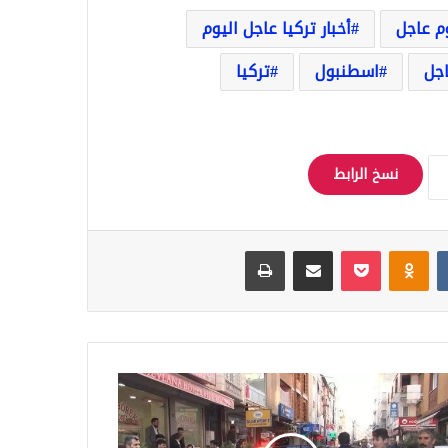
وم عاجل
أخبار تركيا عاجل اليوم
اجل
اسطنبول
تركيا
نسخ الرابط
Odnoklassniki
‫Pocket
مشاركة عبر البريد
طباعة
ية
عن
قها
وري