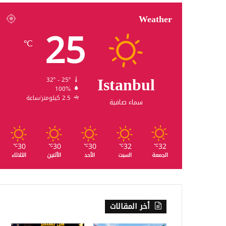
Weather
25
℃
Istanbul
32º - 25º
100%
2.5 كيلومتر/ساعة
سماء صافية
30
30
30
32
32
℃
℃
℃
℃
℃
الجمعة
السبت
الأحد
الأثنين
الثلاثاء
أخر المقالات