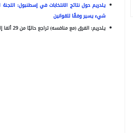
يلدريم حول نتائج الانتخابات في إسطنبول: اللجنة 
شيء يسير وفقًا للقوانين
يلدريم: الفرق (مع منافسه) تراجع حاليًا من 29 ألفا إلى 18 ألف صوت، وإعادة الفرز لا زالت مستمرة