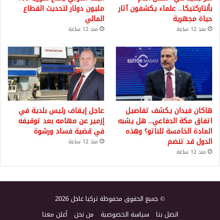
بأنتاركتيكا.. علماء يكشفون آثار
مليون دولار لتحديث القطاع
حياة مجهرية
المالي
منذ 12 ساعة
منذ 12 ساعة
هاكان فيدان يكشف تفاصيل
عاجل إيقاف رئيس بلدية في
اتفاق مكة الدفاعي.. هل يشبه
إزمير عن مهامه بعد توقيفه
المادة الخامسة للناتو؟ وهذه
في قضية فساد ورشوة
الدول قد تنضم
منذ 12 ساعة
منذ 12 ساعة
© جميع الحقوق محفوظة تركيا عاجل 2026
اتصل بنا
سياسة الخصوصية
من نحن
أعلن معنا