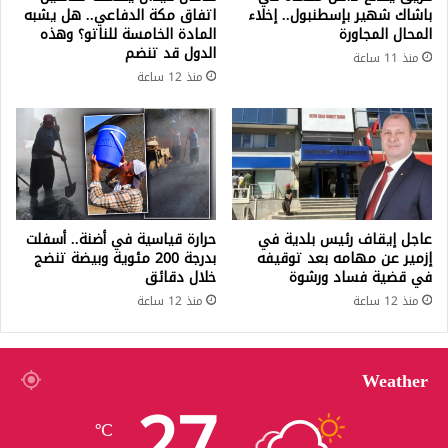
باشاك شهير بإسطنبول.. إخلاء
اتفاق مكة الدفاعي.. هل يشبه
المحال المجاورة
المادة الخامسة للناتو؟ وهذه
الدول قد تنضم
منذ 11 ساعة
منذ 12 ساعة
عاجل إيقاف رئيس بلدية في
حرارة قياسية في أضنة.. أسفلت
إزمير عن مهامه بعد توقيفه
بدرجة 200 مئوية وبيضة تنضج
في قضية فساد ورشوة
خلال دقائق
منذ 12 ساعة
منذ 12 ساعة
Weather
27
℃