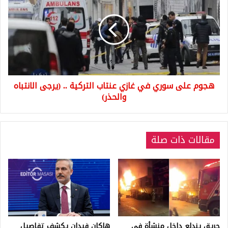
سوري
في
غازي
عنتاب
التركية
..
(يرجى
هجوم على سوري في غازي عنتاب التركية .. (يرجى الانتباه
الانتباه
والحذر)
والحذر)
مقالات ذات صلة
حريق يندلع داخل منشأة في
هاكان فيدان يكشف تفاصيل