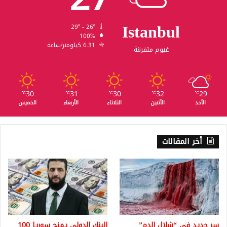
Istanbul
29º - 26º
100%
6.31 كيلومتر/ساعة
غيوم متفرقة
30
31
30
32
29
℃
℃
℃
℃
℃
الأحد
الأثنين
الثلاثاء
الأربعاء
الخميس
أخر المقالات
سر جديد في “شلال الدم”
البنك الدولي يمنح سوريا 100