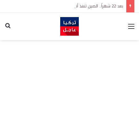
بعد 22 شهراً.. الصين تنفذ أقوى عملية شراء للذهب منذ أكتوبر 2023
القائمة
اكت