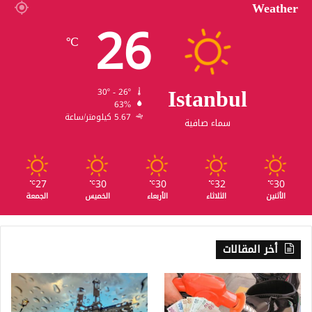
Weather
26
℃
Istanbul
30º - 26º
63%
5.67 كيلومتر/ساعة
سماء صافية
27
30
30
32
30
℃
℃
℃
℃
℃
الأثنين
الثلاثاء
الأربعاء
الخميس
الجمعة
أخر المقالات