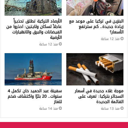
البنزين في تركيا على موعد مع
الأرصاد التركية تطلق تحذيراً
زيادة جديدة.. كم سترتفع
عاجلاً لسكان ولايتين: احذروا من
الأسعار؟
الفيضانات والبرق والانهيارات
الأرضية
منذ 12 ساعة
منذ 12 ساعة
موجة غلاء جديدة في أسعار
سفينة عبد الحميد خان تكمل 4
السجائر بتركيا: تعرف على
سنوات.. 20 بئرًا واكتشاف ضخم
القائمة الجديدة
للغاز
منذ 13 ساعة
منذ 14 ساعة