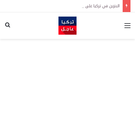
البنزين في تركيا على موعد مع زيادة جديدة.. كم سترتفع الأسعار؟
القائمة
اكت