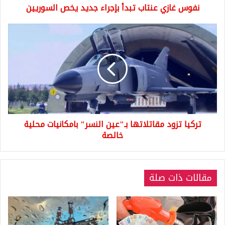
نفوس غازي عنتاب تبدأ بإجراء جديد يخص السوريين
تركيا
تزود
مقاتلاتها
بـ"عين
النسر"
بامكانيات
محلية
خالصة
تركيا تزود مقاتلاتها بـ"عين النسر" بامكانيات محلية
خالصة
مقالات ذات صلة