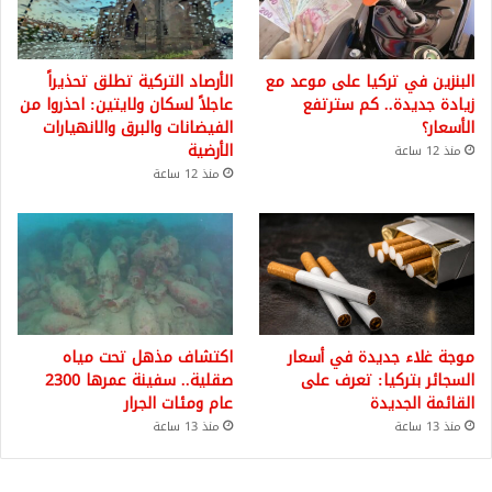
البنزين في تركيا على موعد مع
الأرصاد التركية تطلق تحذيراً
زيادة جديدة.. كم سترتفع
عاجلاً لسكان ولايتين: احذروا من
الأسعار؟
الفيضانات والبرق والانهيارات
الأرضية
منذ 12 ساعة
منذ 12 ساعة
موجة غلاء جديدة في أسعار
اكتشاف مذهل تحت مياه
السجائر بتركيا: تعرف على
صقلية.. سفينة عمرها 2300
القائمة الجديدة
عام ومئات الجرار
منذ 13 ساعة
منذ 13 ساعة